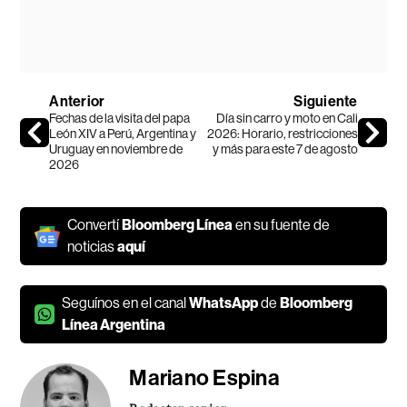
Anterior
Siguiente
Fechas de la visita del papa
Día sin carro y moto en Cali
León XIV a Perú, Argentina y
2026: Horario, restricciones
Uruguay en noviembre de
y más para este 7 de agosto
2026
Convertí
Bloomberg Línea
en su fuente de
noticias
aquí
Seguínos en el canal
WhatsApp
de
Bloomberg
Línea Argentina
Mariano Espina