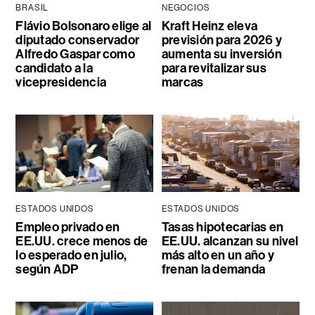
BRASIL
NEGOCIOS
Flávio Bolsonaro elige al
Kraft Heinz eleva
diputado conservador
previsión para 2026 y
Alfredo Gaspar como
aumenta su inversión
candidato a la
para revitalizar sus
vicepresidencia
marcas
ESTADOS UNIDOS
ESTADOS UNIDOS
Empleo privado en
Tasas hipotecarias en
EE.UU. crece menos de
EE.UU. alcanzan su nivel
lo esperado en julio,
más alto en un año y
según ADP
frenan la demanda