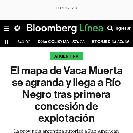
PUBLICIDAD
Ingresar
Dólar CCL BYMA
BTC/USD
+0.90%
40.00
1,574.23
64,874.66
ARGENTINA
El mapa de Vaca Muerta
se agranda y llega a Río
Negro tras primera
concesión de
explotación
La provincia argentina autorizó a Pan American