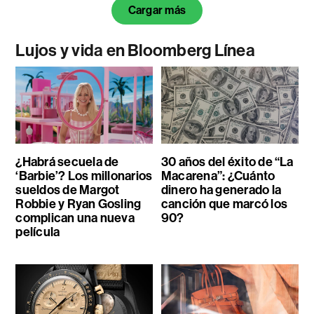
Cargar más
Lujos y vida en Bloomberg Línea
¿Habrá secuela de
30 años del éxito de “La
‘Barbie’? Los millonarios
Macarena”: ¿Cuánto
sueldos de Margot
dinero ha generado la
Robbie y Ryan Gosling
canción que marcó los
complican una nueva
90?
película