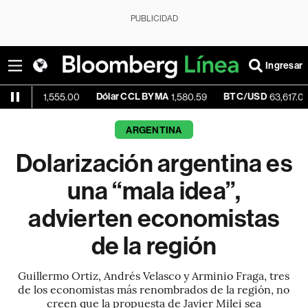
PUBLICIDAD
Ingresar
Dólar CCL BYMA
BTC/USD
-0.2
1,555.00
1,580.59
63,617.06
ARGENTINA
Dolarización argentina es
una “mala idea”,
advierten economistas
de la región
Guillermo Ortiz, Andrés Velasco y Arminio Fraga, tres
de los economistas más renombrados de la región, no
creen que la propuesta de Javier Milei sea