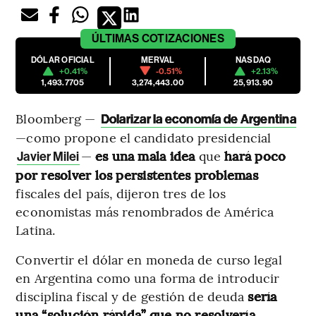
ÚLTIMAS
COTIZACIONES
DÓLAR OFICIAL
MERVAL
NASDAQ
+0.41%
-0.51%
+2.13%
1,493.7705
3,274,443.00
25,913.90
Bloomberg —
Dolarizar la economía de Argentina
—como propone el candidato presidencial
—
es una mala idea
que
hará poco
Javier Milei
por resolver los persistentes problemas
fiscales del país, dijeron tres de los
economistas más renombrados de América
Latina.
Convertir el dólar en moneda de curso legal
en Argentina como una forma de introducir
disciplina fiscal y de gestión de deuda
sería
una “solución rápida” que no resolvería