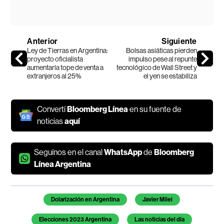
Anterior
Siguiente
Ley de Tierras en Argentina:
Bolsas asiáticas pierden
proyecto oficialista
impulso pese al repunte
aumentaría tope de venta a
tecnológico de Wall Street y
extranjeros al 25%
el yen se estabiliza
Convertí
Bloomberg Línea
en su fuente de
noticias
aquí
Seguínos en el canal
WhatsApp
de
Bloomberg
Línea Argentina
Temas de este artículo
Dolarización en Argentina
Javier Milei
Elecciones 2023 Argentina
Las noticias del día