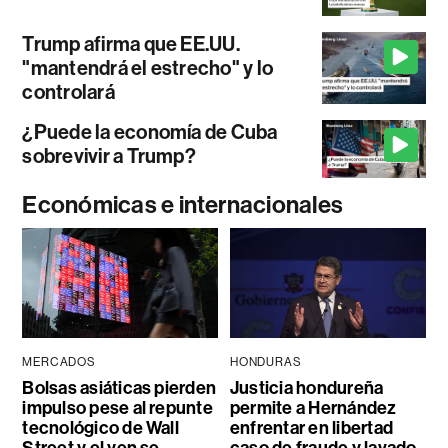
Trump afirma que EE.UU.
"mantendrá el estrecho" y lo
controlará
¿Puede la economía de Cuba
sobrevivir a Trump?
Económicas e internacionales
MERCADOS
HONDURAS
Bolsas asiáticas pierden
Justicia hondureña
impulso pese al repunte
permite a Hernández
tecnológico de Wall
enfrentar en libertad
Street y el yen se
caso de fraude y lavado