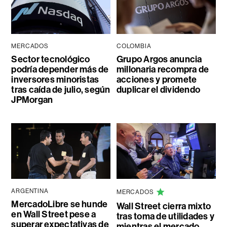
MERCADOS
COLOMBIA
Sector tecnológico
Grupo Argos anuncia
podría depender más de
millonaria recompra de
inversores minoristas
acciones y promete
tras caída de julio, según
duplicar el dividendo
JPMorgan
ARGENTINA
MERCADOS
MercadoLibre se hunde
Wall Street cierra mixto
en Wall Street pese a
tras toma de utilidades y
superar expectativas de
mientras el mercado