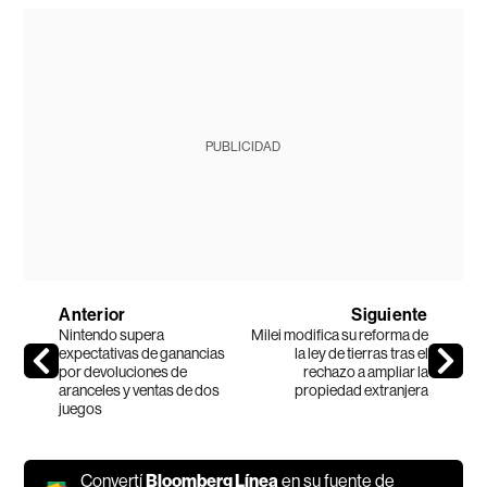
PUBLICIDAD
Anterior
Siguiente
Nintendo supera
Milei modifica su reforma de
expectativas de ganancias
la ley de tierras tras el
por devoluciones de
rechazo a ampliar la
aranceles y ventas de dos
propiedad extranjera
juegos
Convertí
Bloomberg Línea
en su fuente de