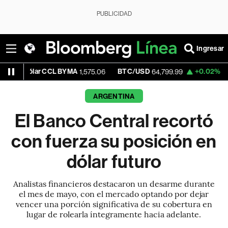
PUBLICIDAD
Ingresar
r CCL BYMA
BTC/USD
+0.02%
ETH/USD
1,575.06
64,799.99
1,
ARGENTINA
El Banco Central recortó
con fuerza su posición en
dólar futuro
Analistas financieros destacaron un desarme durante
el mes de mayo, con el mercado optando por dejar
vencer una porción significativa de su cobertura en
lugar de rolearla íntegramente hacia adelante.