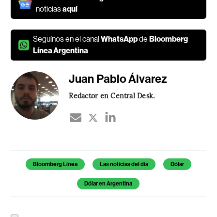
noticias
aquí
Seguínos en el canal
WhatsApp
de
Bloomberg
Línea Argentina
Juan Pablo Álvarez
Redactor en Central Desk.
Temas de este artículo
Bloomberg Línea
Las noticias del día
Dólar
Dólar en Argentina