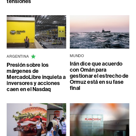
tensiones
MUNDO
ARGENTINA
Irán dice que acuerdo
Presión sobre los
con Omán para
márgenes de
gestionar el estrecho de
MercadoLibre inquieta a
Ormuz está en su fase
inversores y acciones
final
caen en el Nasdaq