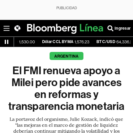
PUBLICIDAD
Ingresar
Dólar CCL BYMA
BTC/USD
-0.0
1,530.00
1,576.23
64,336.28
ARGENTINA
El FMI renueva apoyo a
Milei pero pide avances
en reformas y
transparencia monetaria
La portavoz del organismo, Julie Kozack, indicó que
“las mejoras en el marco de gestión de liquidez
deberían continuar mitigando la volatilidad y los