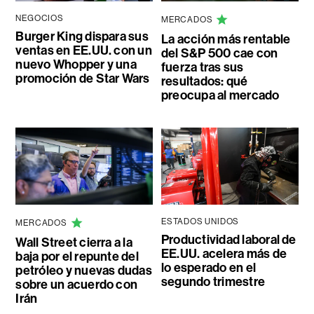
NEGOCIOS
MERCADOS
Burger King dispara sus
La acción más rentable
ventas en EE.UU. con un
del S&P 500 cae con
nuevo Whopper y una
fuerza tras sus
promoción de Star Wars
resultados: qué
preocupa al mercado
ESTADOS UNIDOS
MERCADOS
Productividad laboral de
Wall Street cierra a la
EE.UU. acelera más de
baja por el repunte del
lo esperado en el
petróleo y nuevas dudas
segundo trimestre
sobre un acuerdo con
Irán