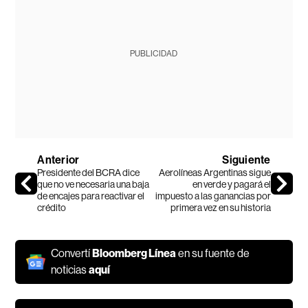
PUBLICIDAD
Anterior
Siguiente
Presidente del BCRA dice
Aerolíneas Argentinas sigue
que no ve necesaria una baja
en verde y pagará el
de encajes para reactivar el
impuesto a las ganancias por
crédito
primera vez en su historia
Convertí
Bloomberg Línea
en su fuente de
noticias
aquí