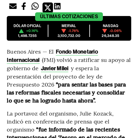
ÚLTIMAS
COTIZACIONES
DÓLAR OFICIAL
MERVAL
NASDAQ
+0.16%
-1.76%
-0.06%
1,498.7255
3,100,732.00
26,348.35
Buenos Aires — El
Fondo Monetario
(FMI) volvió a ratificar su apoyo al
Internacional
gobierno de
y espera la
Javier Milei
presentación del proyecto de ley de
Presupuesto 2026
“para sentar las bases para
las reformas fiscales necesarias y consolidar
lo que se ha logrado hasta ahora”.
La portavoz del organismo, Julie Kozack,
indicó en conferencia de prensa que el
organismo
“fue informado de las recientes
intervenciones del Tesoro en el mercado de