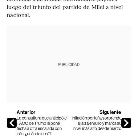
luego del triunfo del partido de Milei a nivel
nacional.
PUBLICIDAD
Anterior
Siguiente
La consultora que anticipó el
Inflación porteña sorprende
TACO de Trump le pone
al alza en julio y marca su
fecha a otra escalada con
nivel más alto desde marzo
Irán: ¿cuándo será?