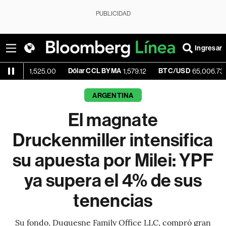
PUBLICIDAD
Ingresar
Dólar CCL BYMA
BTC/USD
+0.95
1,525.00
1,579.12
65,006.73
ARGENTINA
El magnate
Druckenmiller intensifica
su apuesta por Milei: YPF
ya supera el 4% de sus
tenencias
Su fondo, Duquesne Family Office LLC, compró gran