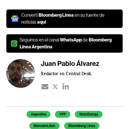
Convertí
Bloomberg Línea
en su fuente de
noticias
aquí
Seguínos en el canal
WhatsApp
de
Bloomberg
Línea Argentina
Juan Pablo Álvarez
Redactor en Central Desk.
Temas de este artículo
Argentina
YPF
Vista Energy
MercadoLibre
Bloomberg Línea