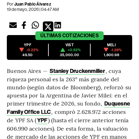
Por
Juan Pablo Álvarez
19 de mayo, 2026 | 04:47 AM
ÚLTIMAS
COTIZACIONES
YPF
VIST
MELI
-0.22%
+0.52%
-1.28%
49.50
35,000.00
1,800.98
Buenos Aires —
, cuya
Stanley Druckenmiller
riqueza personal es la 263° más grande del
mundo (según datos de Bloomberg), reforzó su
apuesta por la Argentina de Javier Milei: en el
primer trimestre de 2026, su fondo,
Duquesne
, compró 2.628.972 acciones
Family Office LLC
de YPF SA (
) (hasta el cierre anterior tenía
YPF
606.990 acciones). De esta forma, la valuación
de mercado de las acciones de YPF en manos