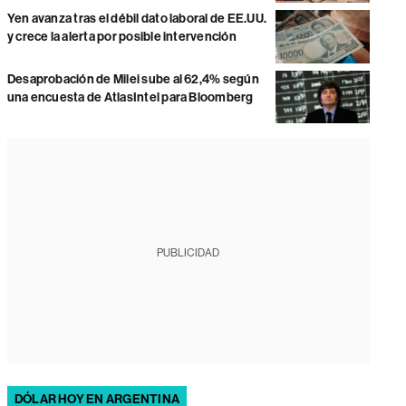
Yen avanza tras el débil dato laboral de EE.UU.
y crece la alerta por posible intervención
Desaprobación de Milei sube al 62,4% según
una encuesta de AtlasIntel para Bloomberg
PUBLICIDAD
DÓLAR HOY EN ARGENTINA