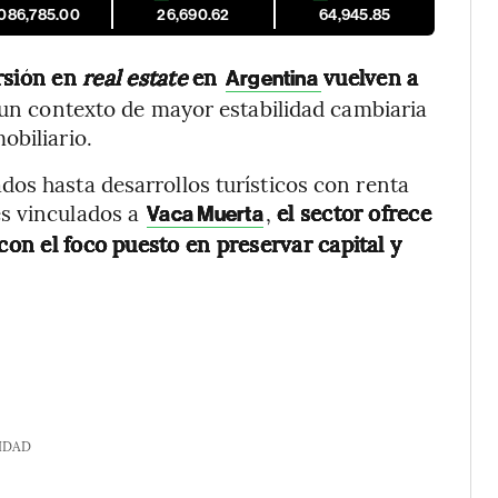
,086,785.00
26,690.62
64,945.85
ersión en
real estate
en
vuelven a
Argentina
un contexto de mayor estabilidad cambiaria
obiliario.
os hasta desarrollos turísticos con renta
es vinculados a
,
el sector ofrece
Vaca Muerta
con el foco puesto en preservar capital y
IDAD