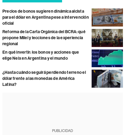
Precios de bonos sugieren dinámica alcista
para el dólar en Argentina pese a intervención
oficial
Reforma de la Carta Orgánica del BCRA: qué
propone Milei y lecciones de la experiencia
regional
En qué invertir: los bonos y acciones que
elige Neix en Argentina y el mundo
¿Hasta cuándo seguirá perdiendo terreno el
dólar frente a las monedas de América
Latina?
PUBLICIDAD