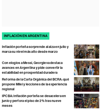
INFLACIÓN EN ARGENTINA
Inflación porteña sorprende al alza en julio y
marca su nivel más alto desde marzo
Con elogios a Messi, Georgieva destaca
avances en Argentina y pide convertir la
estabilidad en prosperidad duradera
Reforma de la Carta Orgánica del BCRA: qué
propone Milei y lecciones de la experiencia
regional
IPCBA: inflación porteña se desacelera en
junio y perfora el piso de 2% tras nueve
meses