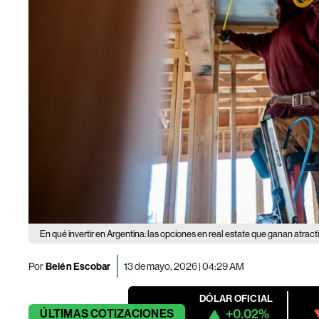
En qué invertir en Argentina: las opciones en real estate que ganan atracti
Por
Belén Escobar
13 de mayo, 2026 | 04:29 AM
DÓLAR OFICIAL
+0.02%
ÚLTIMAS
COTIZACIONES