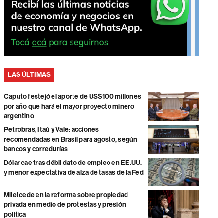
LAS ÚLTIMAS
Caputo festejó el aporte de US$100 millones
por año que hará el mayor proyecto minero
argentino
Petrobras, Itaú y Vale: acciones
recomendadas en Brasil para agosto, según
bancos y corredurías
Dólar cae tras débil dato de empleo en EE.UU.
y menor expectativa de alza de tasas de la Fed
Milei cede en la reforma sobre propiedad
privada en medio de protestas y presión
política