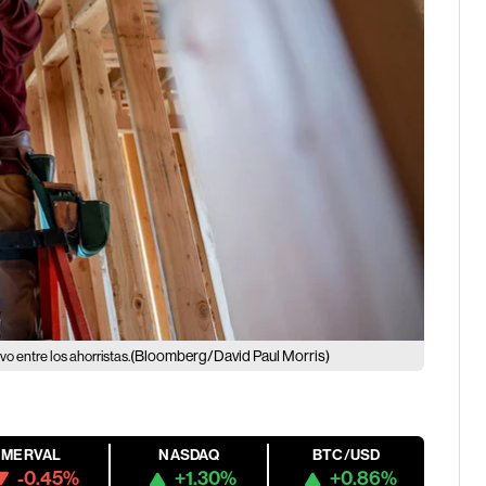
(Bloomberg/David Paul Morris)
vo entre los ahorristas.
MERVAL
NASDAQ
BTC/USD
-0.45%
+1.30%
+0.86%