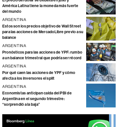
El precio del dólar se debilita en julio y
América Latina tiene la moneda más fuerte
del mundo
ARGENTINA
Estos son los precios objetivo de Wall Street
para las acciones de MercadoLibre previo a su
balance
ARGENTINA
Pronósticos para las acciones de YPF: rumbo
a un balance trimestral que podría ser récord
ARGENTINA
Por qué caen las acciones de YPF y cómo
afecta a los inversores el split
ARGENTINA
Economistas anticipan caída del PBI de
Argentina en el segundo trimestre:
“sorprendió a la baja”