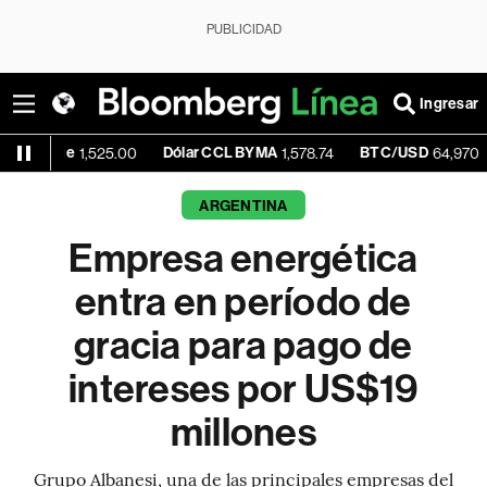
PUBLICIDAD
Ingresar
ue
Dólar CCL BYMA
BTC/USD
+0
1,525.00
1,578.74
64,970.34
ARGENTINA
Empresa energética
entra en período de
gracia para pago de
intereses por US$19
millones
Grupo Albanesi, una de las principales empresas del