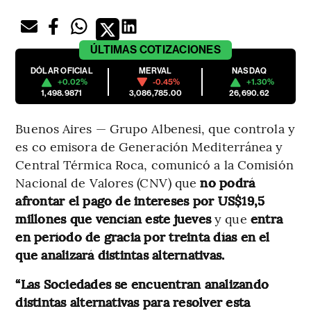
ÚLTIMAS
COTIZACIONES
DÓLAR OFICIAL
MERVAL
NASDAQ
+0.02%
-0.45%
+1.30%
1,498.9871
3,086,785.00
26,690.62
Buenos Aires — Grupo Albenesi, que controla y
es co emisora de Generación Mediterránea y
Central Térmica Roca, comunicó a la Comisión
Nacional de Valores (CNV) que
no podrá
afrontar el pago de intereses por US$19,5
millones que vencían este jueves
y que
entra
en período de gracia por treinta días en el
que analizará distintas alternativas.
“Las Sociedades se encuentran analizando
distintas alternativas para resolver esta