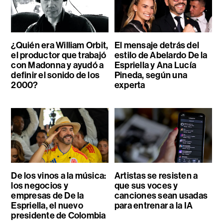
¿Quién era William Orbit,
El mensaje detrás del
el productor que trabajó
estilo de Abelardo De la
con Madonna y ayudó a
Espriella y Ana Lucía
definir el sonido de los
Pineda, según una
2000?
experta
De los vinos a la música:
Artistas se resisten a
los negocios y
que sus voces y
empresas de De la
canciones sean usadas
Espriella, el nuevo
para entrenar a la IA
presidente de Colombia