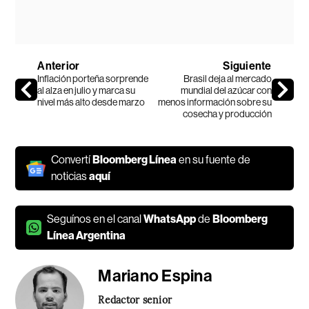
Anterior
Siguiente
Inflación porteña sorprende
Brasil deja al mercado
al alza en julio y marca su
mundial del azúcar con
nivel más alto desde marzo
menos información sobre su
cosecha y producción
Convertí
Bloomberg Línea
en su fuente de
noticias
aquí
Seguínos en el canal
WhatsApp
de
Bloomberg
Línea Argentina
Mariano Espina
Redactor senior