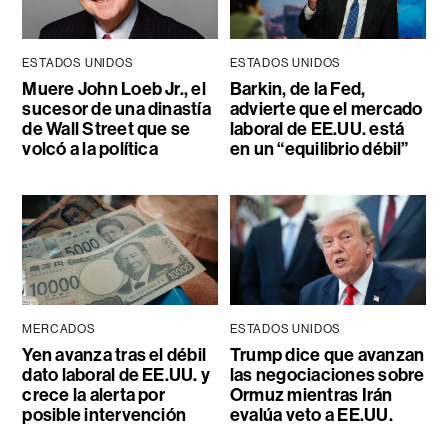
ESTADOS UNIDOS
ESTADOS UNIDOS
Muere John Loeb Jr., el
Barkin, de la Fed,
sucesor de una dinastía
advierte que el mercado
de Wall Street que se
laboral de EE.UU. está
volcó a la política
en un “equilibrio débil”
MERCADOS
ESTADOS UNIDOS
Yen avanza tras el débil
Trump dice que avanzan
dato laboral de EE.UU. y
las negociaciones sobre
crece la alerta por
Ormuz mientras Irán
posible intervención
evalúa veto a EE.UU.