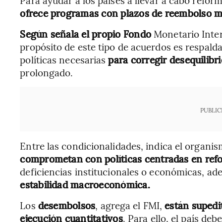
Para ayudar a los países a llevar a cabo refo
ofrece programas con plazos de reembolso m
Según señala el propio Fondo
Monetario Inter
propósito de este tipo de acuerdos es respald
políticas necesarias
para corregir desequilibr
prolongado.
PUBLIC
Entre las condicionalidades, indica el organi
comprometan con políticas centradas en refo
deficiencias institucionales o económicas, a
estabilidad macroeconómica.
Los
desembolsos
, agrega el FMI,
están supedi
ejecución cuantitativos
. Para ello, el país de