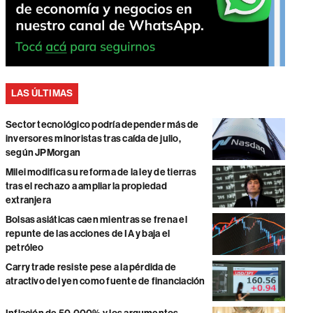
LAS ÚLTIMAS
Sector tecnológico podría depender más de
inversores minoristas tras caída de julio,
según JPMorgan
Milei modifica su reforma de la ley de tierras
tras el rechazo a ampliar la propiedad
extranjera
Bolsas asiáticas caen mientras se frena el
repunte de las acciones de IA y baja el
petróleo
Carry trade resiste pese a la pérdida de
atractivo del yen como fuente de financiación