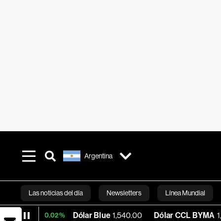
Argentina
Las noticias del día
Newsletters
Línea Mundial
Dólar Blue
1,540.00
Dólar CCL BYMA
1,575.06
+0.02%
Bloomberg 