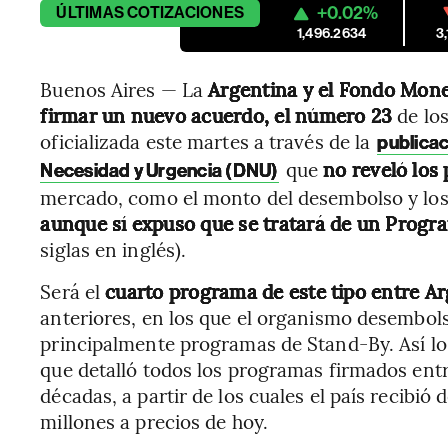
+0.02%
ÚLTIMAS
COTIZACIONES
1,496.2634
3
Buenos Aires — La
Argentina y el Fondo Mone
firmar un nuevo acuerdo, el número 23
de los
oficializada este martes a través de la
publicac
que
no reveló los 
Necesidad y Urgencia (DNU)
mercado, como el monto del desembolso y los p
aunque sí expuso que se tratará de un Progr
siglas en inglés).
Será el
cuarto programa de este tipo entre Ar
anteriores, en los que el organismo desembo
principalmente programas de Stand-By. Así lo 
que detalló todos los programas firmados entre
décadas, a partir de los cuales el país recibi
millones a precios de hoy.