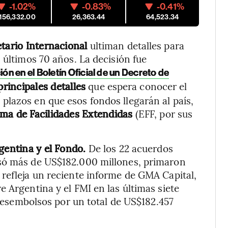
-1.02%
-0.83%
-0.41%
,156,332.00
26,363.44
64,523.34
tario Internacional
ultiman detalles para
 últimos 70 años. La decisión fue
ión en el Boletín Oficial de un Decreto de
principales detalles
que espera conocer el
lazos en que esos fondos llegarán al país,
ama de Facilidades Extendidas
(EFF, por sus
gentina y el Fondo.
De los 22 acuerdos
lsó más de US$182.000 millones, primaron
refleja un reciente informe de GMA Capital,
 Argentina y el FMI en las últimas siete
ó desembolsos por un total de US$182.457