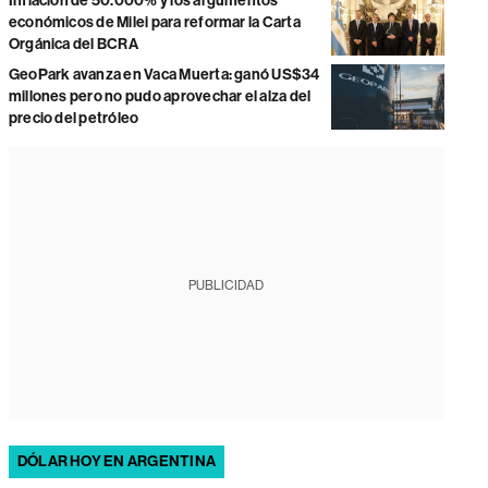
Inflación de 50.000% y los argumentos
económicos de Milei para reformar la Carta
Orgánica del BCRA
GeoPark avanza en Vaca Muerta: ganó US$34
millones pero no pudo aprovechar el alza del
precio del petróleo
PUBLICIDAD
DÓLAR HOY EN ARGENTINA