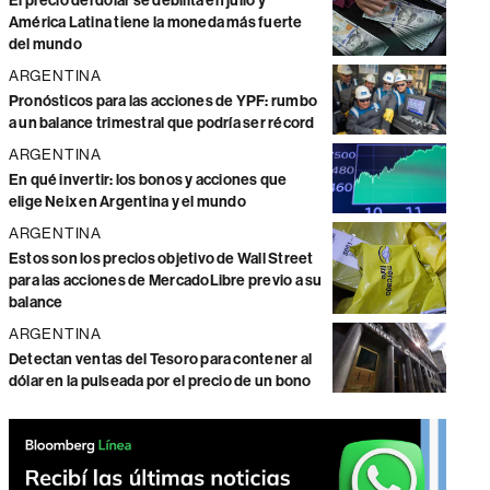
El precio del dólar se debilita en julio y
América Latina tiene la moneda más fuerte
del mundo
ARGENTINA
Pronósticos para las acciones de YPF: rumbo
a un balance trimestral que podría ser récord
ARGENTINA
En qué invertir: los bonos y acciones que
elige Neix en Argentina y el mundo
ARGENTINA
Estos son los precios objetivo de Wall Street
para las acciones de MercadoLibre previo a su
balance
ARGENTINA
Detectan ventas del Tesoro para contener al
dólar en la pulseada por el precio de un bono