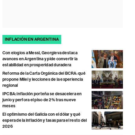
INFLACIÓN EN ARGENTINA
Con elogios a Messi, Georgieva destaca
avances en Argentina y pide convertir la
estabilidad en prosperidad duradera
Reforma de la Carta Orgánica del BCRA: qué
propone Milei y lecciones de la experiencia
regional
IPCBA: inflación porteña se desacelera en
junio y perfora el piso de 2% tras nueve
meses
El optimismo del Galicia con el dólar y qué
espera de la inflación y tasas para el resto del
2026