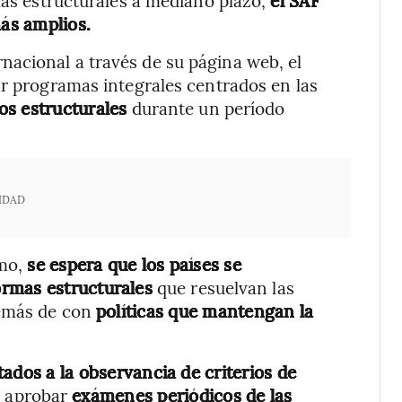
rmas estructurales a mediano plazo,
el SAF
ás amplios.
nacional a través de su página web, el
ar programas integrales centrados en las
ios estructurales
durante un período
IDAD
smo,
se espera que los países se
rmas estructurales
que resuelvan las
demás de con
políticas que mantengan la
tados a la observancia de criterios de
be aprobar
exámenes periódicos de las