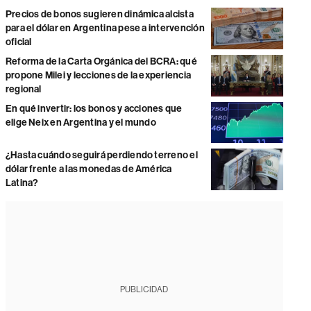
Precios de bonos sugieren dinámica alcista
para el dólar en Argentina pese a intervención
oficial
Reforma de la Carta Orgánica del BCRA: qué
propone Milei y lecciones de la experiencia
regional
En qué invertir: los bonos y acciones que
elige Neix en Argentina y el mundo
¿Hasta cuándo seguirá perdiendo terreno el
dólar frente a las monedas de América
Latina?
PUBLICIDAD