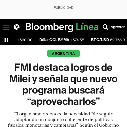
PUBLICIDAD
Ingresar
Dólar CCL BYMA
BTC/USD
-1.04%
,560.00
1,574.55
62,766.33
ARGENTINA
FMI destaca logros de
Milei y señala que nuevo
programa buscará
“aprovecharlos”
El organismo reconoce la necesidad “de seguir
adoptando un conjunto coherente de políticas
fiscales, monetarias y cambiarias”. Según el Gobierno