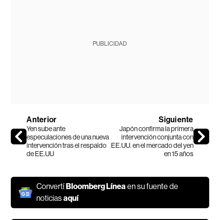
PUBLICIDAD
Anterior
Siguiente
Yen sube ante
Japón confirma la primera
especulaciones de una nueva
intervención conjunta con
intervención tras el respaldo
EE.UU. en el mercado del yen
de EE.UU
en 15 años
Convertí
Bloomberg Línea
en su fuente de
noticias
aquí