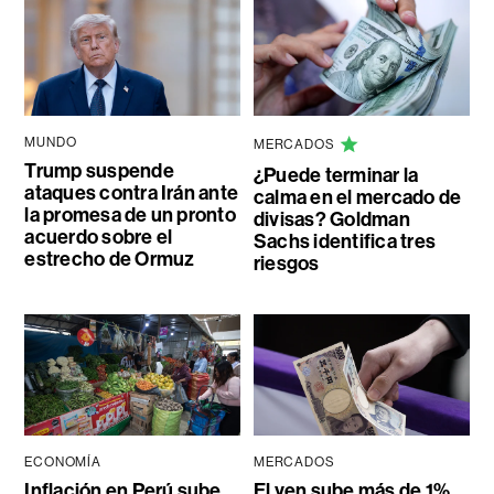
MUNDO
MERCADOS
Trump suspende
¿Puede terminar la
ataques contra Irán ante
calma en el mercado de
la promesa de un pronto
divisas? Goldman
acuerdo sobre el
Sachs identifica tres
estrecho de Ormuz
riesgos
ECONOMÍA
MERCADOS
Inflación en Perú sube
El yen sube más de 1%