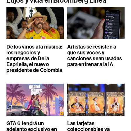
Lujos y vida en Bloomberg Línea
De los vinos a la música:
Artistas se resisten a
los negocios y
que sus voces y
empresas de De la
canciones sean usadas
Espriella, el nuevo
para entrenar a la IA
presidente de Colombia
GTA 6 tendrá un
Las tarjetas
adelanto exclusivo en
coleccionables ya