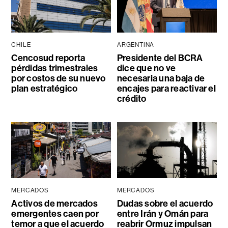
CHILE
ARGENTINA
Cencosud reporta
Presidente del BCRA
pérdidas trimestrales
dice que no ve
por costos de su nuevo
necesaria una baja de
plan estratégico
encajes para reactivar el
crédito
MERCADOS
MERCADOS
Activos de mercados
Dudas sobre el acuerdo
emergentes caen por
entre Irán y Omán para
temor a que el acuerdo
reabrir Ormuz impulsan