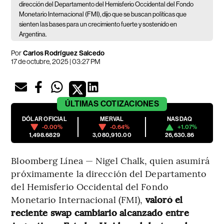
dirección del Departamento del Hemisferio Occidental del Fondo
Monetario Internacional (FMI), dijo que se buscan políticas que
sienten las bases para un crecimiento fuerte y sostenido en
Argentina.
Por
Carlos Rodríguez Salcedo
17 de octubre, 2025 | 03:27 PM
ÚLTIMAS
COTIZACIONES
DÓLAR OFICIAL
MERVAL
NASDAQ
-0.00%
-0.64%
+1.07%
1,498.6829
3,080,910.00
26,630.86
Bloomberg Línea — Nigel Chalk, quien asumirá
próximamente la dirección del Departamento
del Hemisferio Occidental del Fondo
Monetario Internacional (FMI),
valoró el
reciente swap cambiario alcanzado entre