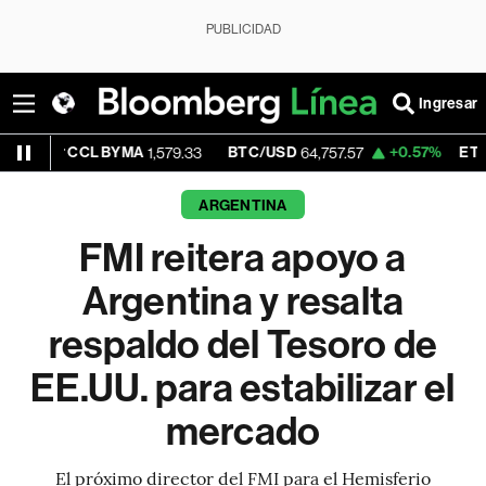
PUBLICIDAD
Ingresar
CCL BYMA
BTC/USD
+0.57%
ETH/USD
1,579.33
64,757.57
1,907
ARGENTINA
FMI reitera apoyo a
Argentina y resalta
respaldo del Tesoro de
EE.UU. para estabilizar el
mercado
El próximo director del FMI para el Hemisferio