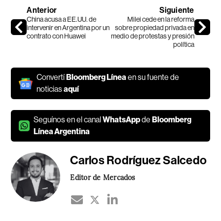
Anterior
Siguiente
China acusa a EE.UU. de
Milei cede en la reforma
intervenir en Argentina por un
sobre propiedad privada en
contrato con Huawei
medio de protestas y presión
política
Convertí
Bloomberg Línea
en su fuente de
noticias
aquí
Seguínos en el canal
WhatsApp
de
Bloomberg
Línea Argentina
Carlos Rodríguez Salcedo
Editor de Mercados