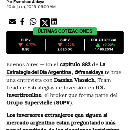
Por
Francisco Aldaya
20 de junio, 2025 | 06:00 AM
ÚLTIMAS
COTIZACIONES
SUPV
SUPV
DÓLAR OFICIAL
-0.77%
-1.22%
+0.02%
8.98
2,825.00
1,496.2634
Buenos Aires — En el
capítulo 882
de
La
, @
te trae
Estrategia del Día Argentina
franaldaya
una entrevista con
Damián Vlassich
, Team
Lead de Estrategias de Inversión en
IOL
Invertironline
, el broker que forma parte del
Grupo Supervielle
(
).
SUPV
Los inversores extranjeros que siguen al
mercado argentino están preguntando más
por el resultado de las elecciones legislativas