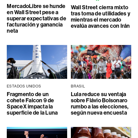
MercadoLibre se hunde
Wall Street cierra mixto
en Wall Street pese a
tras toma de utilidades y
superar expectativas de
mientras el mercado
facturación y ganancia
evalúa avances con Irán
neta
ESTADOS UNIDOS
BRASIL
Fragmento de un
Lula reduce su ventaja
cohete Falcon 9 de
sobre Flávio Bolsonaro
SpaceX impacta la
rumbo a las elecciones,
superficie de la Luna
según nueva encuesta