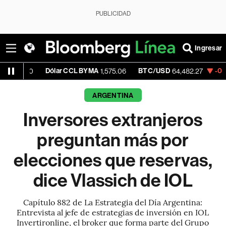
PUBLICIDAD
Ingresar
Dólar CCL BYMA
BTC/USD
-0.47%
ETH/
1,575.06
64,482.27
ARGENTINA
Inversores extranjeros
preguntan más por
elecciones que reservas,
dice Vlassich de IOL
Capítulo 882 de La Estrategia del Día Argentina:
Entrevista al jefe de estrategias de inversión en IOL
Invertironline, el broker que forma parte del Grupo