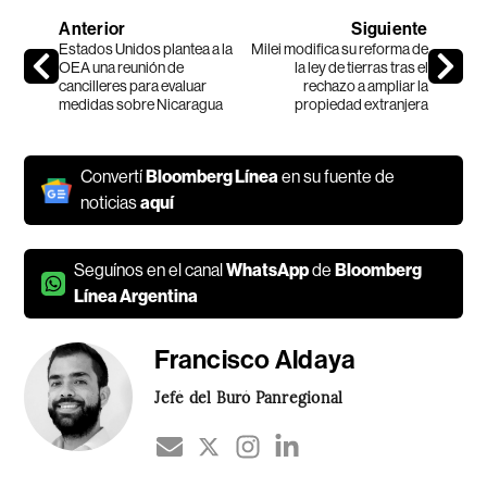
Anterior
Siguiente
Estados Unidos plantea a la
Milei modifica su reforma de
OEA una reunión de
la ley de tierras tras el
cancilleres para evaluar
rechazo a ampliar la
medidas sobre Nicaragua
propiedad extranjera
Convertí
Bloomberg Línea
en su fuente de
noticias
aquí
Seguínos en el canal
WhatsApp
de
Bloomberg
Línea Argentina
Francisco Aldaya
Jefé del Buró Panregional