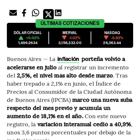
ÚLTIMAS
COTIZACIONES
DÓLAR OFICIAL
MERVAL
NASDAQ
+0.02%
-1.02%
-0.83%
1,496.2634
3,156,332.00
26,363.44
Buenos Aires — La
porteña volvió a
inflación
acelerarse en julio
al registrar un incremento
del
2,5%, el nivel más alto desde marzo
. Tras
haber trepado a 2,1% en junio, el Índice de
Precios al Consumidor de la Ciudad Autónoma
de Buenos Aires (IPCBA)
marcó una nueva suba
respecto del mes previo y acumula un
aumento de 18,1% en el año.
Con este nuevo
registro, la
variación interanual cedió a 40,9%
,
unos 3,6 puntos porcentuales por debajo de la