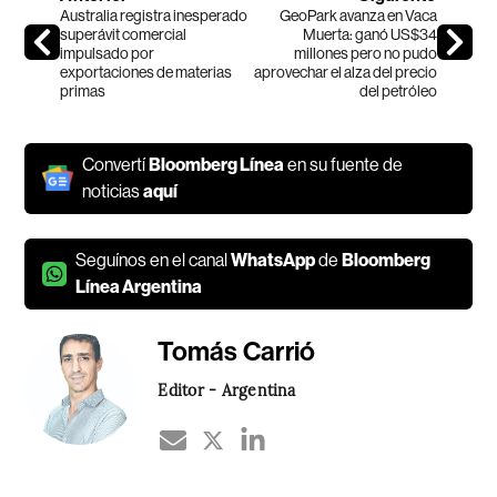
Australia registra inesperado
GeoPark avanza en Vaca
superávit comercial
Muerta: ganó US$34
impulsado por
millones pero no pudo
exportaciones de materias
aprovechar el alza del precio
primas
del petróleo
Convertí
Bloomberg Línea
en su fuente de
noticias
aquí
Seguínos en el canal
WhatsApp
de
Bloomberg
Línea Argentina
Tomás Carrió
Editor - Argentina