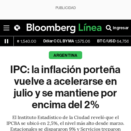
PUBLICIDAD
Ingresar
e
Dólar CCL BYMA
BTC/USD
-0.
1,540.00
1,575.06
64,756.42
ARGENTINA
IPC: la inflación porteña
vuelve a acelerarse en
julio y se mantiene por
encima del 2%
El Instituto Estadístico de la Ciudad reveló que el
IPCBA se ubicó en 2,5%, el nivel más alto desde marzo.
Estacionales se dispararon 9% y Servicios treparon