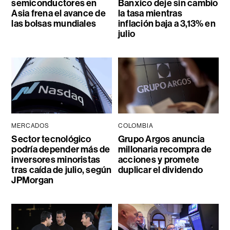
semiconductores en
Banxico deje sin cambio
Asia frena el avance de
la tasa mientras
las bolsas mundiales
inflación baja a 3,13% en
julio
MERCADOS
COLOMBIA
Sector tecnológico
Grupo Argos anuncia
podría depender más de
millonaria recompra de
inversores minoristas
acciones y promete
tras caída de julio, según
duplicar el dividendo
JPMorgan