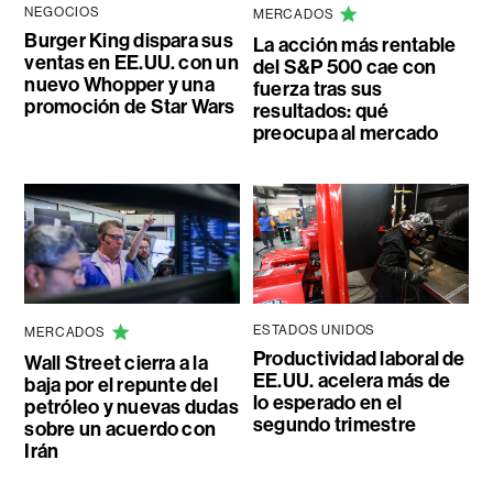
NEGOCIOS
MERCADOS
Burger King dispara sus
La acción más rentable
ventas en EE.UU. con un
del S&P 500 cae con
nuevo Whopper y una
fuerza tras sus
promoción de Star Wars
resultados: qué
preocupa al mercado
ESTADOS UNIDOS
MERCADOS
Productividad laboral de
Wall Street cierra a la
EE.UU. acelera más de
baja por el repunte del
lo esperado en el
petróleo y nuevas dudas
segundo trimestre
sobre un acuerdo con
Irán