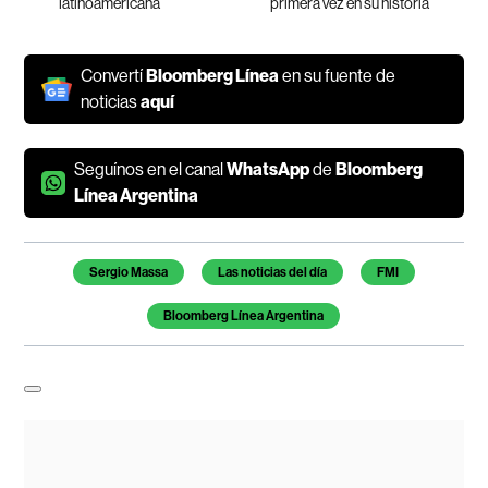
latinoamericana
primera vez en su historia
Convertí
Bloomberg Línea
en su fuente de
noticias
aquí
Seguínos en el canal
WhatsApp
de
Bloomberg
Línea Argentina
Temas de este artículo
Sergio Massa
Las noticias del día
FMI
Bloomberg Línea Argentina