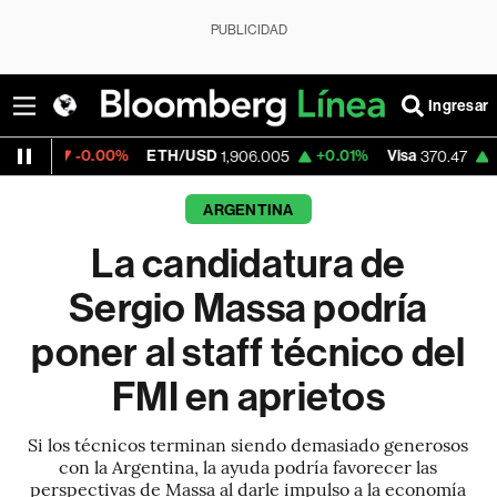
PUBLICIDAD
Ingresar
0.00%
ETH/USD
+0.01%
Visa
+0.52%
Me
1,906.005
370.47
ARGENTINA
La candidatura de
Sergio Massa podría
poner al staff técnico del
FMI en aprietos
Si los técnicos terminan siendo demasiado generosos
con la Argentina, la ayuda podría favorecer las
perspectivas de Massa al darle impulso a la economía