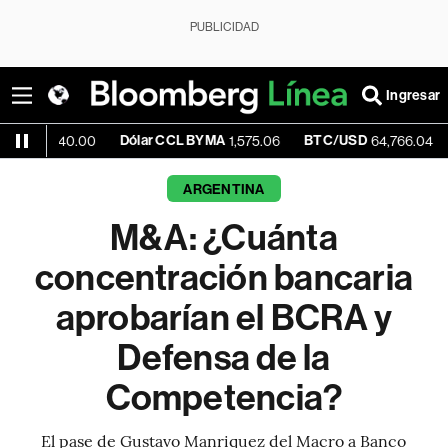
PUBLICIDAD
Ingresar
Dólar CCL BYMA
BTC/USD
-0.03%
0.00
1,575.06
64,766.04
ARGENTINA
M&A: ¿Cuánta
concentración bancaria
aprobarían el BCRA y
Defensa de la
Competencia?
El pase de Gustavo Manriquez del Macro a Banco