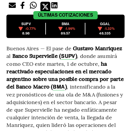
ÚLTIMAS
COTIZACIONES
SUPV
BMA
GGAL
-0.77%
-1.99%
-1.32%
8.98
89.57
48.335
Buenos Aires — El pase de
Gustavo Manriquez
al
Banco Supervielle (
)
, donde asumirá
SUPV
como CEO este martes, 1 de octubre,
ha
reactivado especulaciones en el mercado
argentino sobre una posible compra por parte
del Banco Macro (
)
, intensificando a la
BMA
vez pronósticos de una ola de M&A (fusiones y
adquisiciones) en el sector bancario. A pesar
de que Supervielle ha negado enfáticamente
cualquier intención de venta, la llegada de
Manriquez, quien lideró las operaciones del