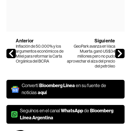
Anterior
Siguiente
Inflación de 50.000% y los
GeoPark avanza en Vaca
argumentos económicos de
Muerta: ganó US$34
Milei para reformar la Carta
millones pero no pudo
Orgánica del BCRA
aprovechar el alza del precio
del petróleo
Convertí
Bloomberg Línea
en su fuente de
noticias
aquí
Seguínos en el canal
WhatsApp
de
Bloomberg
Línea Argentina