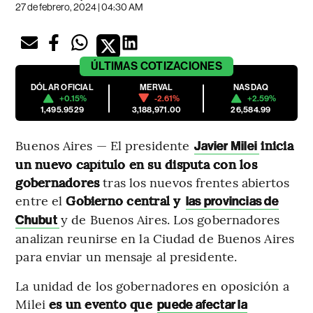
27 de febrero, 2024 | 04:30 AM
ÚLTIMAS
COTIZACIONES
DÓLAR OFICIAL
MERVAL
NASDAQ
+0.15%
-2.61%
+2.59%
1,495.9529
3,188,971.00
26,584.99
Buenos Aires — El presidente
inicia
Javier Milei
un nuevo capítulo en su disputa con los
gobernadores
tras los nuevos frentes abiertos
entre el
Gobierno central y
las provincias de
y de Buenos Aires. Los gobernadores
Chubut
analizan reunirse en la Ciudad de Buenos Aires
para enviar un mensaje al presidente.
La unidad de los gobernadores en oposición a
Milei
es un evento que
puede afectar la