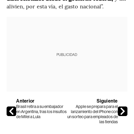
alivien, por esta vía, el gasto nacional”.
PUBLICIDAD
Anterior
Siguiente
Brasil retira a su embajador
Apple se prepara para el
en Argentina, tras los insultos
lanzamiento del iPhone con
de Milei a Lula
un sorteo para empleados de
las tiendas