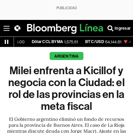
PUBLICIDAD
Ingresar
Dólar CCL BYMA
BTC/USD
-0.24%
ETH
0
1,575.61
64,144.81
ARGENTINA
Milei enfrenta a Kicillof y
negocia con la Ciudad: el
rol de las provincias en la
meta fiscal
El Gobierno argentino eliminó un fondo de recursos
para la provincia de Buenos Aires. El caso de La Rioja
mientras discute deuda con Jorge Macri. Ajuste en las