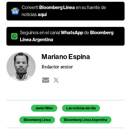
Convertí
Bloomberg Línea
en su fuente de
noticias
aquí
Seguínos en el canal
WhatsApp
de
Bloomberg
Línea Argentina
Mariano Espina
Redactor senior
Temas de este artículo
Javier Milei
Las noticias del día
Bloomberg Línea
Bloomberg Línea Argentina