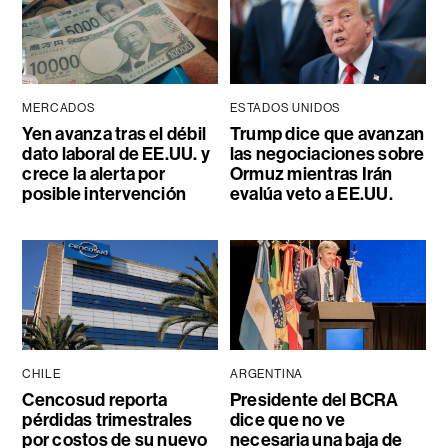
MERCADOS
ESTADOS UNIDOS
Yen avanza tras el débil
Trump dice que avanzan
dato laboral de EE.UU. y
las negociaciones sobre
crece la alerta por
Ormuz mientras Irán
posible intervención
evalúa veto a EE.UU.
CHILE
ARGENTINA
Cencosud reporta
Presidente del BCRA
pérdidas trimestrales
dice que no ve
por costos de su nuevo
necesaria una baja de