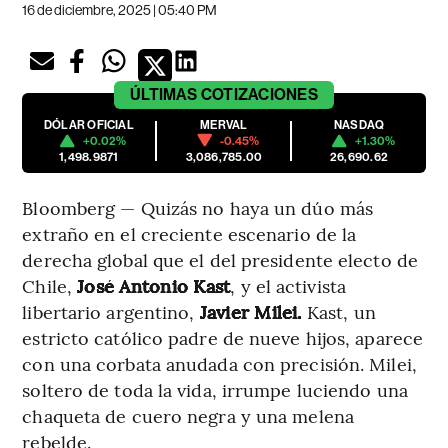
16 de diciembre, 2025 | 05:40 PM
ÚLTIMAS
COTIZACIONES
DÓLAR OFICIAL
MERVAL
NASDAQ
+0.02%
-0.45%
+1.30%
1,498.9871
3,086,785.00
26,690.62
Bloomberg — Quizás no haya un dúo más
extraño en el creciente escenario de la
derecha global que el del presidente electo de
Chile,
José Antonio Kast
, y el activista
libertario argentino,
Javier Milei.
Kast, un
estricto católico padre de nueve hijos, aparece
con una corbata anudada con precisión. Milei,
soltero de toda la vida, irrumpe luciendo una
chaqueta de cuero negra y una melena
rebelde.