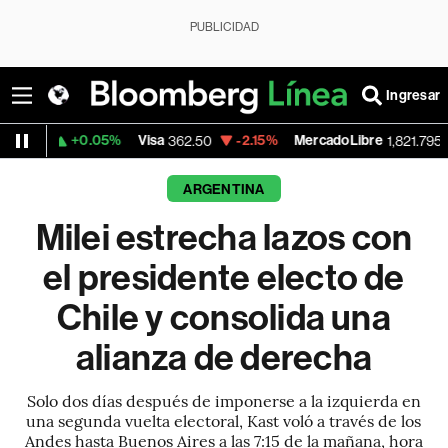
PUBLICIDAD
Ingresar
0.05%
Visa
-2.15%
MercadoLibre
-0.14%
362.50
1,821.795
ARGENTINA
Milei estrecha lazos con
el presidente electo de
Chile y consolida una
alianza de derecha
Solo dos días después de imponerse a la izquierda en
una segunda vuelta electoral, Kast voló a través de los
Andes hasta Buenos Aires a las 7:15 de la mañana, hora