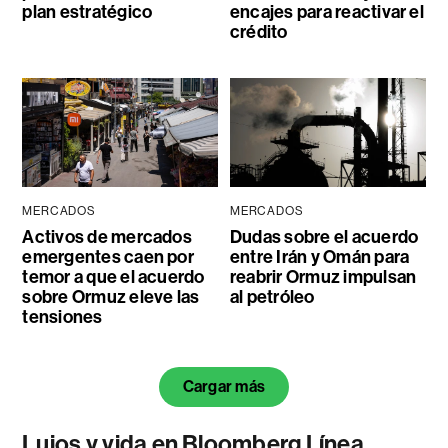
plan estratégico
encajes para reactivar el
crédito
MERCADOS
MERCADOS
Activos de mercados
Dudas sobre el acuerdo
emergentes caen por
entre Irán y Omán para
temor a que el acuerdo
reabrir Ormuz impulsan
sobre Ormuz eleve las
al petróleo
tensiones
Cargar más
Lujos y vida en Bloomberg Línea