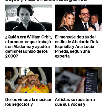
¿Quién era William Orbit,
El mensaje detrás del
el productor que trabajó
estilo de Abelardo De la
con Madonna y ayudó a
Espriella y Ana Lucía
definir el sonido de los
Pineda, según una
2000?
experta
De los vinos a la música:
Artistas se resisten a
los negocios y
que sus voces y