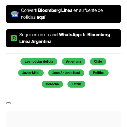
Convertí
Bloomberg Línea
en su fuente de
noticias
aquí
Seguínos en el canal
WhatsApp
de
Bloomberg
Línea Argentina
Temas de este artículo
Las noticias del día
Argentina
Chile
Javier Milei
José Antonio Kast
Política
Derecha
Latam