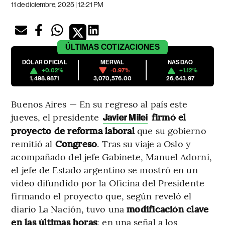
11 de diciembre, 2025 | 12:21 PM
ÚLTIMAS
COTIZACIONES
DÓLAR OFICIAL
MERVAL
NASDAQ
+0.02%
-0.97%
+1.12%
1,498.9871
3,070,576.00
26,643.97
Buenos Aires — En su regreso al país este
jueves, el presidente
firmó el
Javier Milei
proyecto de reforma laboral
que su gobierno
remitió al
Congreso
. Tras su viaje a Oslo y
acompañado del jefe Gabinete, Manuel Adorni,
el jefe de Estado argentino se mostró en un
video difundido por la Oficina del Presidente
firmando el proyecto que, según reveló el
diario La Nación, tuvo una
modificación clave
en las últimas horas
: en una señal a los