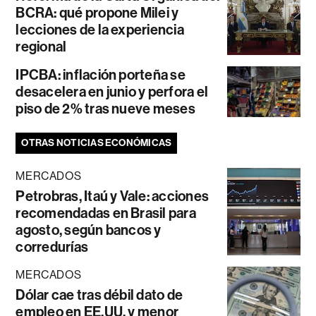
BCRA: qué propone Milei y
lecciones de la experiencia
regional
IPCBA: inflación porteña se
desacelera en junio y perfora el
piso de 2% tras nueve meses
OTRAS NOTICIAS ECONÓMICAS
MERCADOS
Petrobras, Itaú y Vale: acciones
recomendadas en Brasil para
agosto, según bancos y
corredurías
MERCADOS
Dólar cae tras débil dato de
empleo en EE.UU. y menor