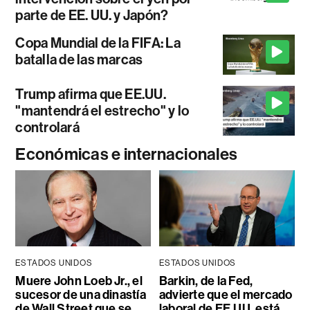
parte de EE. UU. y Japón?
Copa Mundial de la FIFA: La
batalla de las marcas
Trump afirma que EE.UU.
"mantendrá el estrecho" y lo
controlará
Económicas e internacionales
ESTADOS UNIDOS
ESTADOS UNIDOS
Muere John Loeb Jr., el
Barkin, de la Fed,
sucesor de una dinastía
advierte que el mercado
de Wall Street que se
laboral de EE.UU. está