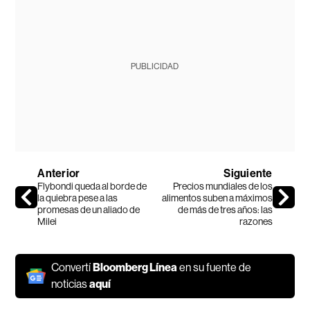
PUBLICIDAD
Anterior
Siguiente
Flybondi queda al borde de
Precios mundiales de los
la quiebra pese a las
alimentos suben a máximos
promesas de un aliado de
de más de tres años: las
Milei
razones
Convertí
Bloomberg Línea
en su fuente de
noticias
aquí