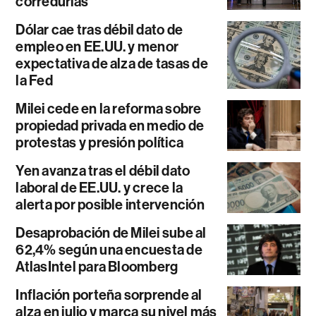
corredurías
Dólar cae tras débil dato de
empleo en EE.UU. y menor
expectativa de alza de tasas de
la Fed
Milei cede en la reforma sobre
propiedad privada en medio de
protestas y presión política
Yen avanza tras el débil dato
laboral de EE.UU. y crece la
alerta por posible intervención
Desaprobación de Milei sube al
62,4% según una encuesta de
AtlasIntel para Bloomberg
Inflación porteña sorprende al
alza en julio y marca su nivel más