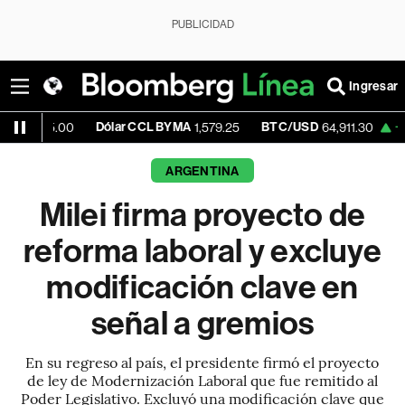
PUBLICIDAD
Ingresar
Dólar CCL BYMA
BTC/USD
+0.81%
ET
00
1,579.25
64,911.30
ARGENTINA
Milei firma proyecto de
reforma laboral y excluye
modificación clave en
señal a gremios
En su regreso al país, el presidente firmó el proyecto
de ley de Modernización Laboral que fue remitido al
Poder Legislativo. Excluyó una modificación clave que