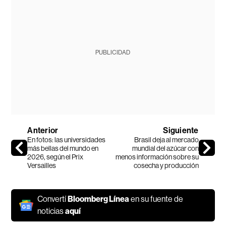
PUBLICIDAD
Anterior
Siguiente
En fotos: las universidades
Brasil deja al mercado
más bellas del mundo en
mundial del azúcar con
2026, según el Prix
menos información sobre su
Versailles
cosecha y producción
Convertí
Bloomberg Línea
en su fuente de
noticias
aquí