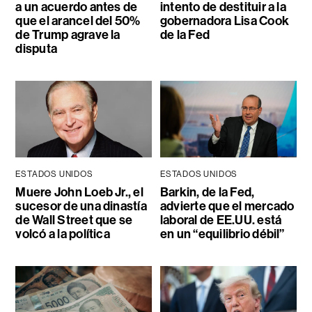
a un acuerdo antes de
intento de destituir a la
que el arancel del 50%
gobernadora Lisa Cook
de Trump agrave la
de la Fed
disputa
ESTADOS UNIDOS
ESTADOS UNIDOS
Muere John Loeb Jr., el
Barkin, de la Fed,
sucesor de una dinastía
advierte que el mercado
de Wall Street que se
laboral de EE.UU. está
volcó a la política
en un “equilibrio débil”