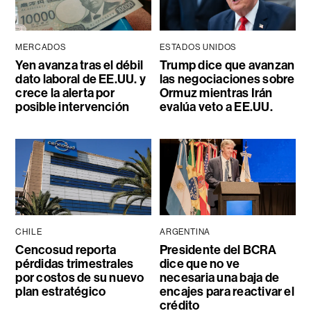
MERCADOS
ESTADOS UNIDOS
Yen avanza tras el débil
Trump dice que avanzan
dato laboral de EE.UU. y
las negociaciones sobre
crece la alerta por
Ormuz mientras Irán
posible intervención
evalúa veto a EE.UU.
CHILE
ARGENTINA
Cencosud reporta
Presidente del BCRA
pérdidas trimestrales
dice que no ve
por costos de su nuevo
necesaria una baja de
plan estratégico
encajes para reactivar el
crédito