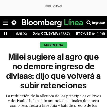
PUBLICIDAD
Ingresar
Dólar CCL BYMA
BTC/USD
-0.02
1,525.00
1,578.74
64,919.55
ARGENTINA
Milei sugiere al agro que
no demore ingreso de
divisas: dijo que volverá a
subir retenciones
La reducción de la alícuota de los principales cultivos
y derivados había sido anunciada a finales de enero
como respuesta a la sequía y baja de precio de los