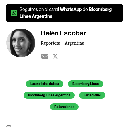
Seguínos en el canal
WhatsApp
de
Bloomberg
Línea Argentina
Belén Escobar
Reportera - Argentina
Temas de este artículo
Las noticias del día
Bloomberg Línea
Bloomberg Línea Argentina
Javier Milei
Retenciones