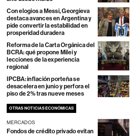
Con elogios a Messi, Georgieva
destaca avances en Argentina y
pide convertir la estabilidad en
prosperidad duradera
Reforma de la Carta Orgánica del
BCRA: qué propone Milei y
lecciones de la experiencia
regional
IPCBA: inflación porteña se
desacelera en junio y perfora el
piso de 2% tras nueve meses
OTRAS NOTICIAS ECONÓMICAS
MERCADOS
Fondos de crédito privado evitan