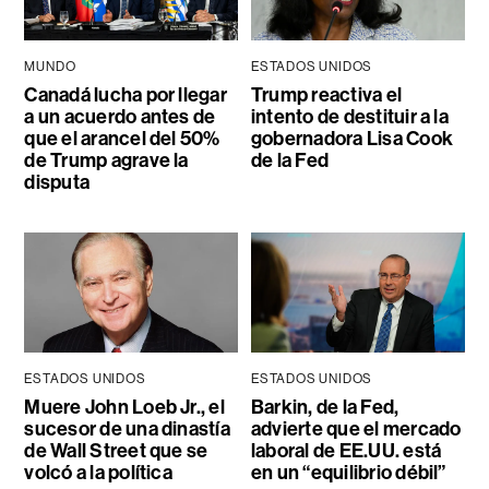
MUNDO
ESTADOS UNIDOS
Canadá lucha por llegar
Trump reactiva el
a un acuerdo antes de
intento de destituir a la
que el arancel del 50%
gobernadora Lisa Cook
de Trump agrave la
de la Fed
disputa
ESTADOS UNIDOS
ESTADOS UNIDOS
Muere John Loeb Jr., el
Barkin, de la Fed,
sucesor de una dinastía
advierte que el mercado
de Wall Street que se
laboral de EE.UU. está
volcó a la política
en un “equilibrio débil”