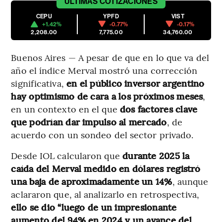
ÚLTIMAS
COTIZACIONES
CEPU
YPFD
VIST
+1.42%
-0.77%
-0.17%
2,208.00
7,775.00
34,760.00
Buenos Aires — A pesar de que en lo que va del
año el índice Merval mostró una corrección
significativa,
en el público inversor argentino
hay optimismo de cara a los próximos meses
,
en un contexto en el que
dos factores clave
que podrían dar impulso al mercado
, de
acuerdo con un sondeo del sector privado.
Desde IOL calcularon que
durante 2025 la
caída del Merval medido en dólares registró
una baja de aproximadamente un 14%
, aunque
aclararon que, al analizarlo en retrospectiva,
ello se dio “luego de un impresionante
aumento del 94% en 2024 y un avance del