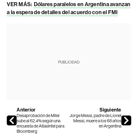
VER MÁS:
Dólares paralelos en Argentina avanzan
a la espera de detalles del acuerdo con el FMI
PUBLICIDAD
Anterior
Siguiente
Desaprobación de Milei
Jorge Messi, padre de Lionel
sube al 62,4% según una
Messi, muere a los 68 años
encuesta de AtlasIntel para
en Argentina
Bloomberg