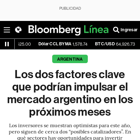
PUBLICIDAD
Ingresar
Dólar CCL BYMA
BTC/USD
-0.17%
25.00
1,578.74
64,926.73
ARGENTINA
Los dos factores clave
que podrían impulsar el
mercado argentino en los
próximos meses
Los inversores se muestran optimistas para este año,
pero siguen de cerca dos “posibles catalizadores”. En
qué sectores hay oportunidades para invertir