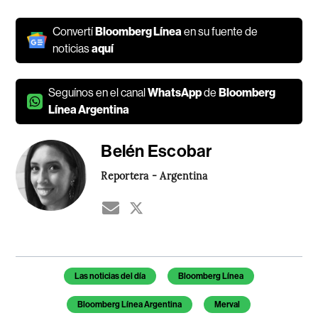
Convertí
Bloomberg Línea
en su fuente de
noticias
aquí
Seguínos en el canal
WhatsApp
de
Bloomberg
Línea Argentina
Belén Escobar
Reportera - Argentina
Temas de este artículo
Las noticias del día
Bloomberg Línea
Bloomberg Línea Argentina
Merval