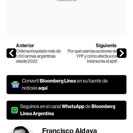
Anterior
Siguiente
Chile ha incautado más de
Por qué caen las acciones de
1.100 armas argentinas
YPF y cómo afecta a los
desde 2022
inversores el split
Convertí
Bloomberg Línea
en su fuente de
noticias
aquí
Seguínos en el canal
WhatsApp
de
Bloomberg
Línea Argentina
Francisco Aldaya