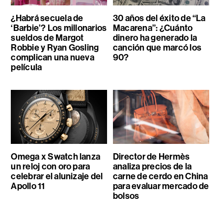
¿Habrá secuela de
30 años del éxito de “La
‘Barbie’? Los millonarios
Macarena”: ¿Cuánto
sueldos de Margot
dinero ha generado la
Robbie y Ryan Gosling
canción que marcó los
complican una nueva
90?
película
Omega x Swatch lanza
Director de Hermès
un reloj con oro para
analiza precios de la
celebrar el alunizaje del
carne de cerdo en China
Apollo 11
para evaluar mercado de
bolsos