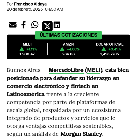
Por
Francisco Aldaya
20 de febrero, 2025 | 04:30 AM
ÚLTIMAS
COTIZACIONES
MELI
AMZN
DÓLAR OFICIAL
+1.11%
+4.68%
+0.41%
1,900.47
284.08
1,493.7705
Buenos Aires —
(
). está bien
MercadoLibre
MELI
posicionada para defender su liderazgo en
comercio electrónico y fintech en
Latinoamérica
frente a la creciente
competencia por parte de plataformas de
escala global, respaldada por un ecosistema
integrado de productos y servicios que le
otorga ventajas competitivas sostenibles,
según un análisis de
Morgan Stanley
.