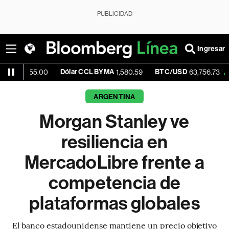
PUBLICIDAD
Ingresar
Dólar CCL BYMA
BTC/USD
+0.02%
E
00
1,580.59
63,756.73
ARGENTINA
Morgan Stanley ve
resiliencia en
MercadoLibre frente a
competencia de
plataformas globales
El banco estadounidense mantiene un precio objetivo