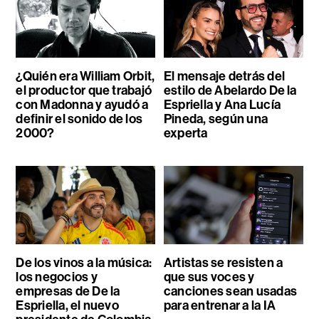
¿Quién era William Orbit,
El mensaje detrás del
el productor que trabajó
estilo de Abelardo De la
con Madonna y ayudó a
Espriella y Ana Lucía
definir el sonido de los
Pineda, según una
2000?
experta
De los vinos a la música:
Artistas se resisten a
los negocios y
que sus voces y
empresas de De la
canciones sean usadas
Espriella, el nuevo
para entrenar a la IA