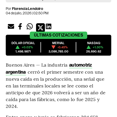
Por
Florencia Lendoiro
04 de julio, 2026 | 02:50 PM
ÚLTIMAS
COTIZACIONES
DÓLAR OFICIAL
MERVAL
NASDAQ
+0.02%
-0.45%
+1.30%
1,498.9871
3,086,785.00
26,690.62
Buenos Aires — La industria
automotriz
cerró el primer semestre con una
argentina
nueva caída en la producción, una señal que
en las terminales locales se lee como el
anticipo de que 2026 volverá a ser un año de
caída para las fábricas, como lo fue 2025 y
2024.
Entre enero y junio se fabricaron 204.658