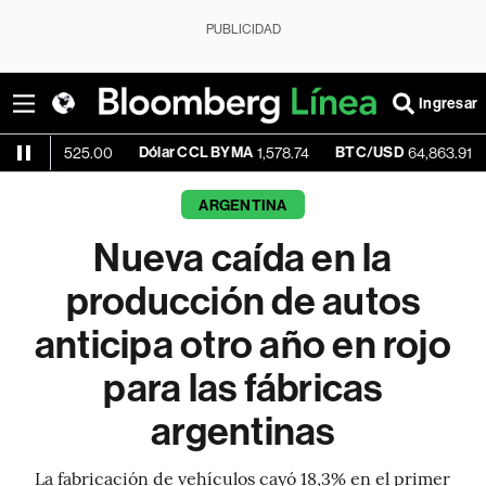
PUBLICIDAD
Ingresar
Dólar CCL BYMA
BTC/USD
-0.11%
525.00
1,578.74
64,863.91
ARGENTINA
Nueva caída en la
producción de autos
anticipa otro año en rojo
para las fábricas
argentinas
La fabricación de vehículos cayó 18,3% en el primer