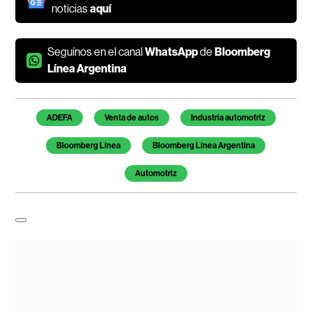
noticias
aquí
Seguínos en el canal
WhatsApp
de
Bloomberg
Línea Argentina
Temas de este artículo
ADEFA
Venta de autos
Industria automotriz
Bloomberg Línea
Bloomberg Línea Argentina
Automotriz