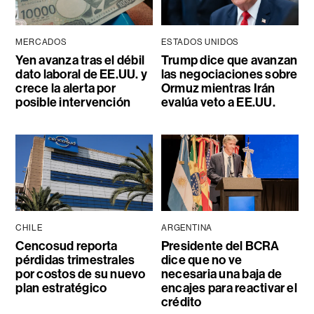
MERCADOS
ESTADOS UNIDOS
Yen avanza tras el débil
Trump dice que avanzan
dato laboral de EE.UU. y
las negociaciones sobre
crece la alerta por
Ormuz mientras Irán
posible intervención
evalúa veto a EE.UU.
CHILE
ARGENTINA
Cencosud reporta
Presidente del BCRA
pérdidas trimestrales
dice que no ve
por costos de su nuevo
necesaria una baja de
plan estratégico
encajes para reactivar el
crédito