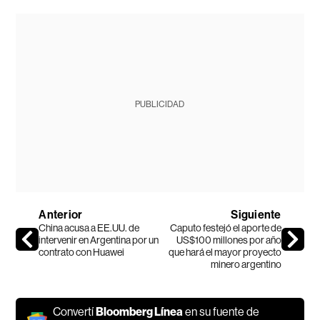
PUBLICIDAD
Anterior
Siguiente
China acusa a EE.UU. de
Caputo festejó el aporte de
intervenir en Argentina por un
US$100 millones por año
contrato con Huawei
que hará el mayor proyecto
minero argentino
Convertí
Bloomberg Línea
en su fuente de