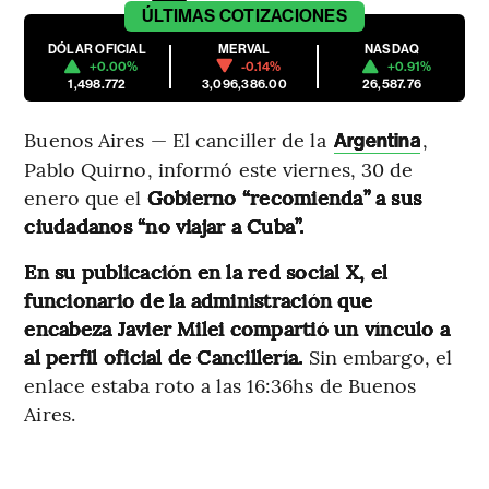
ÚLTIMAS
COTIZACIONES
DÓLAR OFICIAL
MERVAL
NASDAQ
+0.00%
-0.14%
+0.91%
1,498.772
3,096,386.00
26,587.76
Buenos Aires — El canciller de la
,
Argentina
Pablo Quirno, informó este viernes, 30 de
enero que el
Gobierno “recomienda” a sus
ciudadanos “no viajar a Cuba”.
En su publicación en la red social X, el
funcionario de la administración que
encabeza Javier Milei compartió un vínculo a
al perfil oficial de Cancillería.
Sin embargo, el
enlace estaba roto a las 16:36hs de Buenos
Aires.