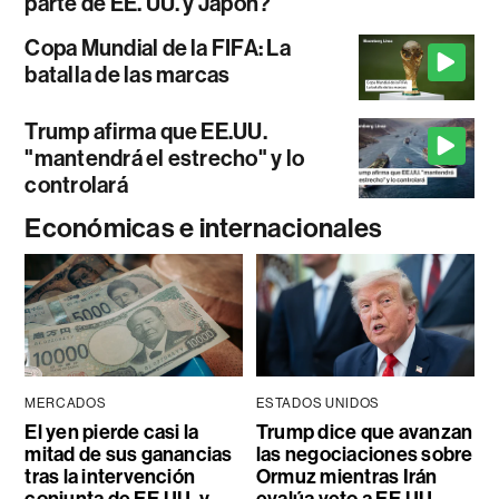
parte de EE. UU. y Japón?
Copa Mundial de la FIFA: La
batalla de las marcas
Trump afirma que EE.UU.
"mantendrá el estrecho" y lo
controlará
Económicas e internacionales
MERCADOS
ESTADOS UNIDOS
El yen pierde casi la
Trump dice que avanzan
mitad de sus ganancias
las negociaciones sobre
tras la intervención
Ormuz mientras Irán
conjunta de EE.UU. y
evalúa veto a EE.UU.