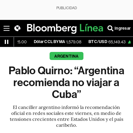
PUBLICIDAD
Ingresar
Dólar CCL BYMA
BTC/USD
+1.18%
E
5.00
1,579.08
65,149.43
ARGENTINA
Pablo Quirno: “Argentina
recomienda no viajar a
Cuba”
El canciller argentino informó la recomendación
oficial en redes sociales este viernes, en medio de
tensiones crecientes entre Estados Unidos y el país
caribeño.