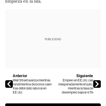
limpieza en la isla.
PUBLICIDAD
Anterior
Siguiente
Wall Street avanza mientras
Empleo en EE.UU. cae
rendimientos de bonos caen
inesperadamente en julio,
tras débil dato laboral en
mientras la tasa de
EE.UU.
desempleo baja al 4,1%