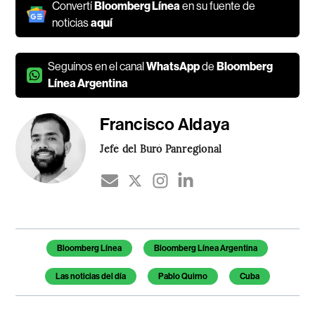
Convertí
Bloomberg Línea
en su fuente de
noticias
aquí
Seguínos en el canal
WhatsApp
de
Bloomberg
Línea Argentina
Francisco Aldaya
Jefé del Buró Panregional
Temas de este artículo
Bloomberg Línea
Bloomberg Línea Argentina
Las noticias del día
Pablo Quirno
Cuba