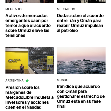
MERCADOS
MERCADOS
Activos de mercados
Dudas sobre el acuerdo
emergentes caen por
entre Irán y Omán para
temor a que el acuerdo
reabrir Ormuz impulsan
sobre Ormuz eleve las
al petróleo
tensiones
MUNDO
ARGENTINA
Irán dice que acuerdo
Presión sobre los
con Omán para
márgenes de
gestionar el estrecho de
MercadoLibre inquieta a
Ormuz está en su fase
inversores y acciones
final
caen en el Nasdaq