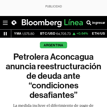
PUBLICIDAD
Ingresar
MA
BTC/USD
+0.64%
ETH/USD
1,575.80
64,705.73
1,917.53
ARGENTINA
Petrolera Aconcagua
anuncia reestructuración
de deuda ante
“condiciones
desafiantes”
La medida incluye el diferimiento de pago de