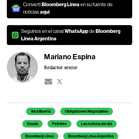
Convertí
Bloomberg Línea
en su fuente de
noticias
aquí
Seguínos en el canal
WhatsApp
de
Bloomberg
Línea Argentina
Mariano Espina
Redactor senior
Temas de este artículo
Vaca Muerta
Obligaciones Negociables
Deuda
Petróleo
Las noticias del día
Bloomberg Línea
Bloomberg Línea Argentina