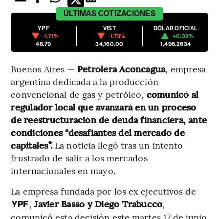
ÚLTIMAS
COTIZACIONES
YPF
VIST
DÓLAR OFICIAL
-1.71%
-1.73%
+0.02%
48.79
34,160.00
1,496.2634
Buenos Aires —
Petrolera Aconcagua
, empresa
argentina dedicada a la producción
convencional de gas y petróleo,
comunicó al
regulador local que avanzará en un proceso
de reestructuración de deuda financiera,
ante
condiciones “desafiantes del mercado de
capitales”.
La noticia llegó tras un intento
frustrado de salir a los mercados
internacionales en mayo.
La empresa fundada por los ex ejecutivos de
,
Javier Basso y Diego Trabucco
,
YPF
comunicó esta decisión este martes 17 de junio