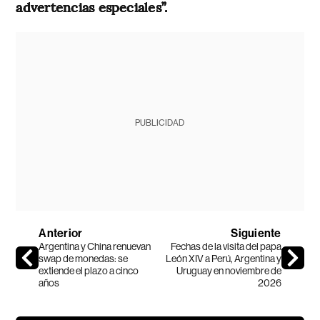
advertencias especiales”.
PUBLICIDAD
Anterior
Siguiente
Argentina y China renuevan
Fechas de la visita del papa
swap de monedas: se
León XIV a Perú, Argentina y
extiende el plazo a cinco
Uruguay en noviembre de
años
2026