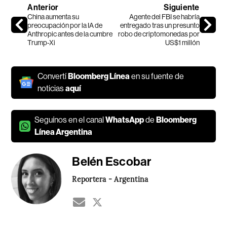
Anterior
Siguiente
China aumenta su
Agente del FBI se habría
preocupación por la IA de
entregado tras un presunto
Anthropic antes de la cumbre
robo de criptomonedas por
Trump-Xi
US$1 millón
Convertí
Bloomberg Línea
en su fuente de
noticias
aquí
Seguínos en el canal
WhatsApp
de
Bloomberg
Línea Argentina
Belén Escobar
Reportera - Argentina