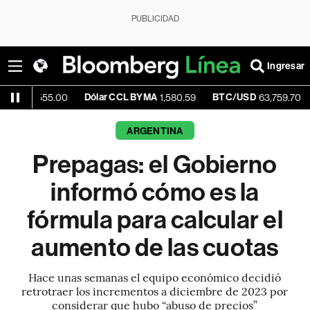
PUBLICIDAD
Ingresar
Dólar CCL BYMA
BTC/USD
+0.0
1,555.00
1,580.59
63,759.70
ARGENTINA
Prepagas: el Gobierno
informó cómo es la
fórmula para calcular el
aumento de las cuotas
Hace unas semanas el equipo económico decidió
retrotraer los incrementos a diciembre de 2023 por
considerar que hubo “abuso de precios”