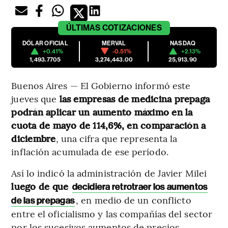
ÚLTIMAS
COTIZACIONES
DÓLAR OFICIAL
MERVAL
NASDAQ
+0.41%
-0.51%
+2.13%
1,493.7705
3,274,443.00
25,913.90
Buenos Aires — El Gobierno informó este
jueves que
las empresas de medicina prepaga
podrán aplicar un aumento máximo en la
cuota de mayo de 114,6%, en comparación a
diciembre
, una cifra que representa la
inflación acumulada de ese período.
Así lo indicó la administración de Javier Milei
luego de que
decidiera retrotraer los aumentos
, en medio de un conflicto
de las prepagas
entre el oficialismo y las compañías del sector
por los sucesivos aumentos de precios