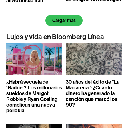
alivio desde Irán
Cargar más
Lujos y vida en Bloomberg Línea
¿Habrá secuela de
30 años del éxito de “La
‘Barbie’? Los millonarios
Macarena”: ¿Cuánto
sueldos de Margot
dinero ha generado la
Robbie y Ryan Gosling
canción que marcó los
complican una nueva
90?
película