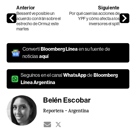
Anterior
Siguiente
Bessent ve posible un
Por qué caen las acciones de
acuerdo con Irán sobre el
YPF y cómo afecta a los
estrecho de Ormuz este
inversores el split
martes
Convertí
Bloomberg Línea
en su fuente de
noticias
aquí
Seguínos en el canal
WhatsApp
de
Bloomberg
Línea Argentina
Belén Escobar
Reportera - Argentina