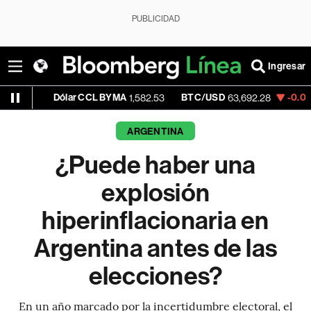
PUBLICIDAD
Ingresar
ólar CCL BYMA
BTC/USD
-0.08%
ETH/US
1,582.53
63,692.28
ARGENTINA
¿Puede haber una
explosión
hiperinflacionaria en
Argentina antes de las
elecciones?
En un año marcado por la incertidumbre electoral, el