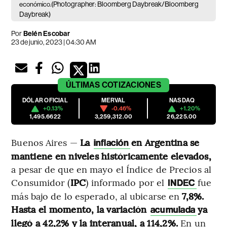
(Photographer: Bloomberg Daybreak/Bloomberg
económico.
Daybreak)
Por
Belén Escobar
23 de junio, 2023 | 04:30 AM
ÚLTIMAS
COTIZACIONES
DÓLAR OFICIAL
MERVAL
NASDAQ
+0.13%
-0.46%
+1.20%
1,495.6622
3,259,312.00
26,225.00
Buenos Aires —
La
en Argentina se
inflación
mantiene en niveles históricamente elevados,
a pesar de que en mayo el Índice de Precios al
Consumidor (
IPC
) informado por el
fue
INDEC
más bajo de lo esperado, al ubicarse en
7,8%.
Hasta el momento, la variación
ya
acumulada
llegó a 42,2% y la interanual, a 114,2%.
En un