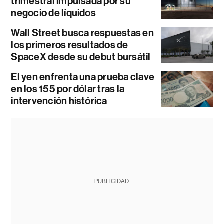
trimestral impulsada por su
negocio de líquidos
Wall Street busca respuestas en
los primeros resultados de
SpaceX desde su debut bursátil
El yen enfrenta una prueba clave
en los 155 por dólar tras la
intervención histórica
PUBLICIDAD