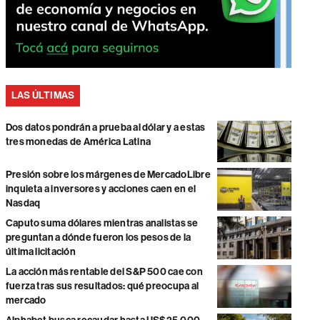
LAS ÚLTIMAS
Dos datos pondrán a prueba al dólar y a estas
tres monedas de América Latina
Presión sobre los márgenes de MercadoLibre
inquieta a inversores y acciones caen en el
Nasdaq
Caputo suma dólares mientras analistas se
preguntan a dónde fueron los pesos de la
última licitación
La acción más rentable del S&P 500 cae con
fuerza tras sus resultados: qué preocupa al
mercado