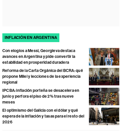
INFLACIÓN EN ARGENTINA
Con elogios a Messi, Georgieva destaca
avances en Argentina y pide convertir la
estabilidad en prosperidad duradera
Reforma de la Carta Orgánica del BCRA: qué
propone Milei y lecciones de la experiencia
regional
IPCBA: inflación porteña se desacelera en
junio y perfora el piso de 2% tras nueve
meses
El optimismo del Galicia con el dólar y qué
espera de la inflación y tasas para el resto del
2026