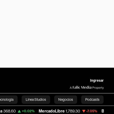
Ingresar
ecnología
Línea Studios
Negocios
Podcasts
MercadoLibre
1,789.30
Banco de Bogot
+0.02%
-7.05%
English