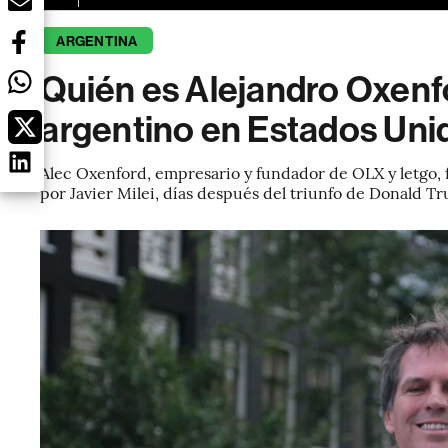
ARGENTINA
Quién es Alejandro Oxenf
argentino en Estados Uni
Alec Oxenford, empresario y fundador de OLX y letgo,
por Javier Milei, días después del triunfo de Donald T