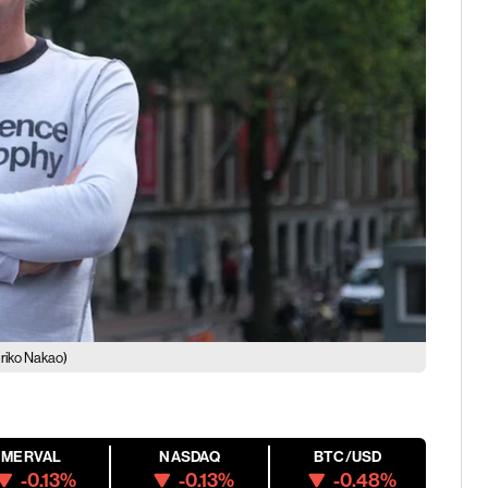
riko Nakao)
MERVAL
NASDAQ
BTC/USD
-0.13%
-0.13%
-0.48%