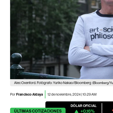
Alec Oxenford. Fotógrafo: Yuriko Nakao/Bloomberg
(Bloomberg/Yu
Por
Francisco Aldaya
12 de noviembre, 2024 | 10:29 AM
DÓLAR OFICIAL
+0.16%
ÚLTIMAS
COTIZACIONES