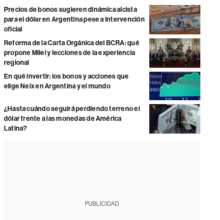
Precios de bonos sugieren dinámica alcista
para el dólar en Argentina pese a intervención
oficial
Reforma de la Carta Orgánica del BCRA: qué
propone Milei y lecciones de la experiencia
regional
En qué invertir: los bonos y acciones que
elige Neix en Argentina y el mundo
¿Hasta cuándo seguirá perdiendo terreno el
dólar frente a las monedas de América
Latina?
PUBLICIDAD