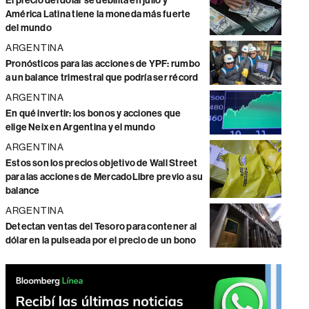
El precio del dólar se debilita en julio y
América Latina tiene la moneda más fuerte
del mundo
ARGENTINA
Pronósticos para las acciones de YPF: rumbo
a un balance trimestral que podría ser récord
ARGENTINA
En qué invertir: los bonos y acciones que
elige Neix en Argentina y el mundo
ARGENTINA
Estos son los precios objetivo de Wall Street
para las acciones de MercadoLibre previo a su
balance
ARGENTINA
Detectan ventas del Tesoro para contener al
dólar en la pulseada por el precio de un bono