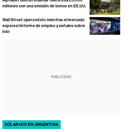
Alphabet busca recaudar hasta US$25.000
millones con una emisión de bonos en EE.UU.
Wall Street opera mixto mientras el mercado
espera el informe de empleo y señales sobre
Irán
PUBLICIDAD
DÓLAR HOY EN ARGENTINA