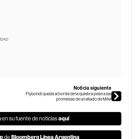
IDAD
Noticia siguiente
Flybondi queda al borde de la quiebra pese a las
promesas de un aliado de Milei
a
aquí
en su fuente de noticias
p
Bloomberg Línea Argentina
de