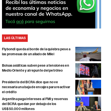
LAS ÚLTIMAS
Flybondi queda al borde de la quiebra pese a
las promesas de un aliado de Milei
Bolsas asiáticas suben pese a tensiones en
Medio Oriente y al repunte del petróleo
Presidente del BCRA dice que no ve
necesaria una baja de encajes para reactivar
el crédito
Argentina paga intereses al FMI y reservas
del BCRA quedan por debajo de los
US$50.000 millones