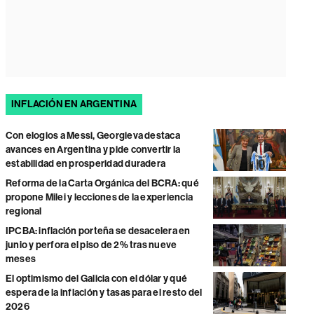
INFLACIÓN EN ARGENTINA
Con elogios a Messi, Georgieva destaca
avances en Argentina y pide convertir la
estabilidad en prosperidad duradera
Reforma de la Carta Orgánica del BCRA: qué
propone Milei y lecciones de la experiencia
regional
IPCBA: inflación porteña se desacelera en
junio y perfora el piso de 2% tras nueve
meses
El optimismo del Galicia con el dólar y qué
espera de la inflación y tasas para el resto del
2026