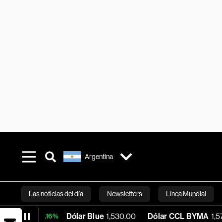
Argentina
Las noticias del día
Newsletters
Línea Mundial
Dólar Blue
1,530.00
Dólar CCL BYMA
1,576.23
+0.16%
Bloomberg 