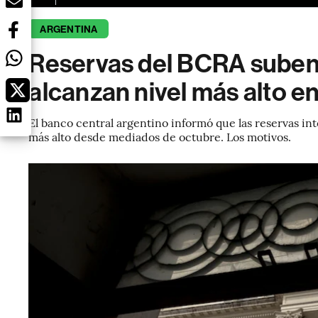
ARGENTINA
Reservas del BCRA suben
alcanzan nivel más alto e
El banco central argentino informó que las reservas int
más alto desde mediados de octubre. Los motivos.