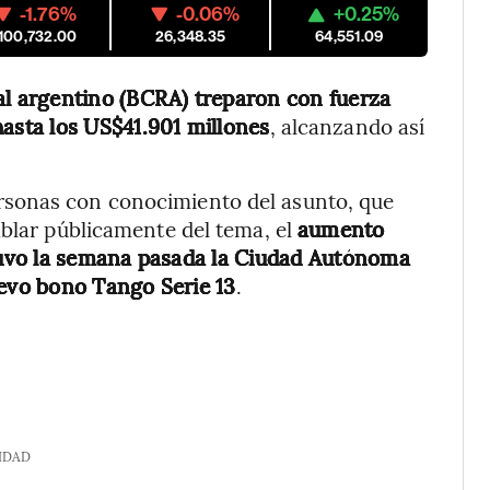
-1.76%
-0.06%
+0.25%
,100,732.00
26,348.35
64,551.09
al argentino (BCRA) treparon con fuerza
asta los US$41.901 millones
, alcanzando así
rsonas con conocimiento del asunto, que
ablar públicamente del tema, el
aumento
uvo la semana pasada la Ciudad Autónoma
uevo bono Tango Serie 13
.
IDAD