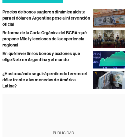
Precios de bonos sugieren dinámica alcista
para el dólar en Argentina pese a intervención
oficial
Reforma de la Carta Orgánica del BCRA: qué
propone Milei y lecciones de la experiencia
regional
En qué invertir: los bonos y acciones que
elige Neix en Argentina y el mundo
¿Hasta cuándo seguirá perdiendo terreno el
dólar frente a las monedas de América
Latina?
PUBLICIDAD