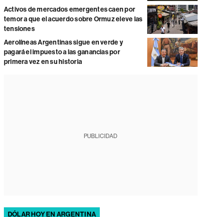
Activos de mercados emergentes caen por
temor a que el acuerdo sobre Ormuz eleve las
tensiones
Aerolíneas Argentinas sigue en verde y
pagará el impuesto a las ganancias por
primera vez en su historia
PUBLICIDAD
DÓLAR HOY EN ARGENTINA