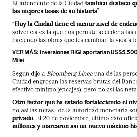
El intendente de la Ciudad
también destacó qu
las mejores tasas de su historia”
.
“
Hoy la Ciudad tiene el menor nivel de endeu
solvencia es la que nos permite acceder a las 
haciendo las obras que les cambian la vida a l
VER MÁS:
Inversiones RIGI aportarían US$5.500 
Milei
Según dijo a
Bloomberg Línea
una de las pers
Ciudad engrosan las reservas brutas del Banco 
efectivo mínimo (encajes), pero no así las neta
Otro factor que ha estado fortaleciendo el ni
no así las netas- de la autoridad monetaria so
privado
. El 20 de noviembre, último dato ofici
millones y marcaron así un nuevo máximo his