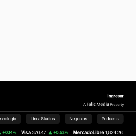
Ingresar
ecnología
Línea Studios
Negocios
Podcasts
Visa
370.47
MercadoLibre
1,824.26
Ba
+0.52%
-5.23%
English