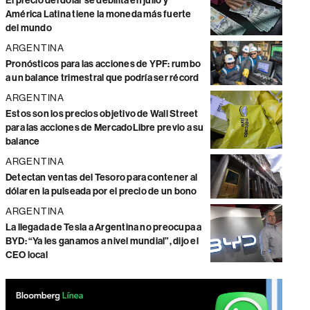
El precio del dólar se debilita en julio y
América Latina tiene la moneda más fuerte
del mundo
ARGENTINA
Pronósticos para las acciones de YPF: rumbo
a un balance trimestral que podría ser récord
ARGENTINA
Estos son los precios objetivo de Wall Street
para las acciones de MercadoLibre previo a su
balance
ARGENTINA
Detectan ventas del Tesoro para contener al
dólar en la pulseada por el precio de un bono
ARGENTINA
La llegada de Tesla a Argentina no preocupa a
BYD: “Ya les ganamos a nivel mundial”, dijo el
CEO local