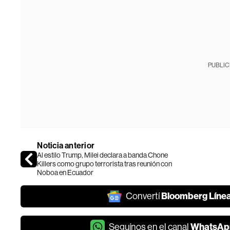
PUBLIC
Noticia anterior
Al estilo Trump, Milei declara a banda Chone
Killers como grupo terrorista tras reunión con
Noboa en Ecuador
Bloomberg Líne
Convertí
WhatsAp
Seguínos en el canal