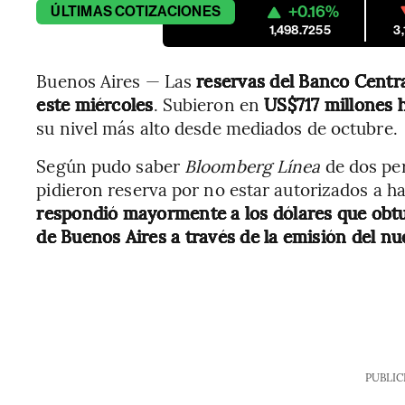
+0.16%
ÚLTIMAS
COTIZACIONES
1,498.7255
3
Buenos Aires — Las
reservas del Banco Centr
este miércoles
. Subieron en
US$717 millones h
su nivel más alto desde mediados de octubre.
Según pudo saber
Bloomberg Línea
de dos pe
pidieron reserva por no estar autorizados a h
respondió mayormente a los dólares que obt
de Buenos Aires a través de la emisión del n
PUBLIC