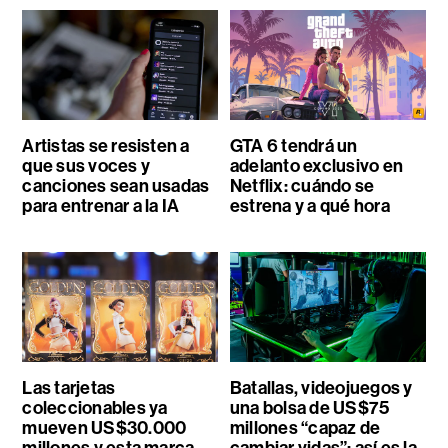
Artistas se resisten a
GTA 6 tendrá un
que sus voces y
adelanto exclusivo en
canciones sean usadas
Netflix: cuándo se
para entrenar a la IA
estrena y a qué hora
Las tarjetas
Batallas, videojuegos y
coleccionables ya
una bolsa de US$75
mueven US$30.000
millones “capaz de
millones y esta marca
cambiar vidas”: así es la