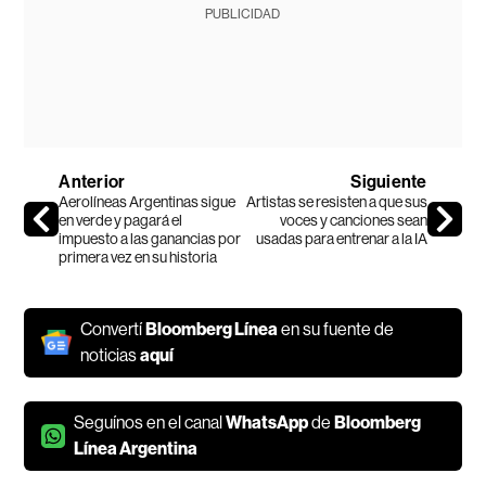
PUBLICIDAD
Anterior
Siguiente
Aerolíneas Argentinas sigue
Artistas se resisten a que sus
en verde y pagará el
voces y canciones sean
impuesto a las ganancias por
usadas para entrenar a la IA
primera vez en su historia
Convertí
Bloomberg Línea
en su fuente de
noticias
aquí
Seguínos en el canal
WhatsApp
de
Bloomberg
Línea Argentina