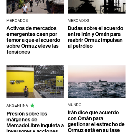
MERCADOS
MERCADOS
Activos de mercados
Dudas sobre el acuerdo
emergentes caen por
entre Irán y Omán para
temor a que el acuerdo
reabrir Ormuz impulsan
sobre Ormuz eleve las
al petróleo
tensiones
MUNDO
ARGENTINA
Irán dice que acuerdo
Presión sobre los
con Omán para
márgenes de
gestionar el estrecho de
MercadoLibre inquieta a
Ormuz está en su fase
inversores y acciones