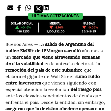
ÚLTIMAS
COTIZACIONES
DÓLAR OFICIAL
MERVAL
NASDAQ
+0.16%
-1.76%
-0.06%
1,498.7255
3,100,732.00
26,348.35
Buenos Aires — La
salida de Argentina del
índice EMBI+ de JPMorgan
sacudió
aún más a
un
mercado que viene atravesando semanas
de alta volatilidad
en la antesala electoral. La
remoción
del país de este subíndice
que
elabora el gigante de Wall Street
sumó ruido
entre inversores
que vienen siguiendo con
especial atención la evolución
del riesgo país
,
ante los elevados vencimientos de deuda que
enfrenta el país. Desde la entidad, sin embargo,
aseguran que la decisión obedece apenas a un