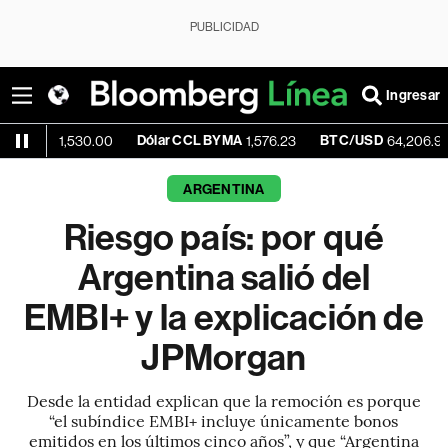
PUBLICIDAD
Ingresar
Dólar CCL BYMA
BTC/USD
-0.2
1,530.00
1,576.23
64,206.93
ARGENTINA
Riesgo país: por qué
Argentina salió del
EMBI+ y la explicación de
JPMorgan
Desde la entidad explican que la remoción es porque
“el subíndice EMBI+ incluye únicamente bonos
emitidos en los últimos cinco años”, y que “Argentina