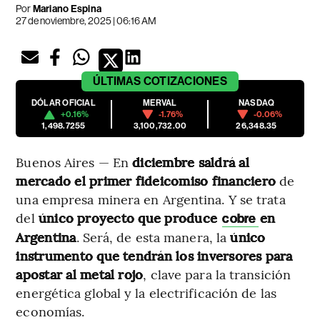
Por
Mariano Espina
27 de noviembre, 2025 | 06:16 AM
ÚLTIMAS
COTIZACIONES
DÓLAR OFICIAL
MERVAL
NASDAQ
+0.16%
-1.76%
-0.06%
1,498.7255
3,100,732.00
26,348.35
Buenos Aires — En
diciembre saldrá al
mercado el primer fideicomiso financiero
de
una empresa minera en Argentina. Y se trata
del
único proyecto que produce
en
cobre
Argentina
. Será, de esta manera, la
único
instrumento que tendrán los inversores para
apostar al metal rojo
, clave para la transición
energética global y la electrificación de las
economías.