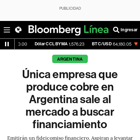
PUBLICIDAD
Ingresar
Dólar CCL BYMA
BTC/USD
-0.33%
E
00
1,576.23
64,180.05
ARGENTINA
Única empresa que
produce cobre en
Argentina sale al
mercado a buscar
financiamiento
Emitirán un fideicomiso financiero. Aspiran a levantar