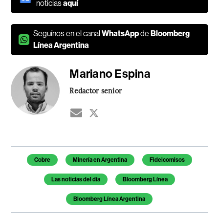
noticias
aquí
Seguínos en el canal
WhatsApp
de
Bloomberg
Línea Argentina
Mariano Espina
Redactor senior
Temas de este artículo
Cobre
Minería en Argentina
Fideicomisos
Las noticias del día
Bloomberg Línea
Bloomberg Línea Argentina