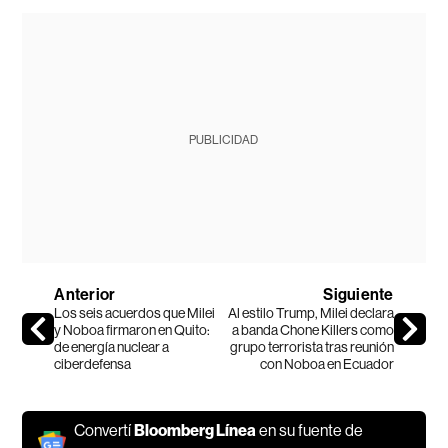
PUBLICIDAD
Anterior
Siguiente
Los seis acuerdos que Milei
Al estilo Trump, Milei declara
y Noboa firmaron en Quito:
a banda Chone Killers como
de energía nuclear a
grupo terrorista tras reunión
ciberdefensa
con Noboa en Ecuador
Convertí
Bloomberg Línea
en su fuente de