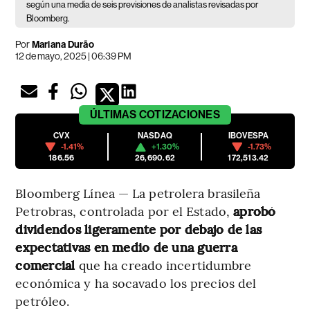
según una media de seis previsiones de analistas revisadas por
Bloomberg.
Por
Mariana Durão
12 de mayo, 2025 | 06:39 PM
ÚLTIMAS
COTIZACIONES
CVX
NASDAQ
IBOVESPA
-1.41%
+1.30%
-1.73%
186.56
26,690.62
172,513.42
Bloomberg Línea — La petrolera brasileña
Petrobras, controlada por el Estado,
aprobó
dividendos ligeramente por debajo de las
expectativas en medio de una guerra
comercial
que ha creado incertidumbre
económica y ha socavado los precios del
petróleo.