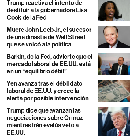
Trump reactiva el intento de
destituir a la gobernadora Lisa
Cook de la Fed
Muere John Loeb Jr., el sucesor
de una dinastía de Wall Street
que se volcó a la política
Barkin, de la Fed, advierte que el
mercado laboral de EE.UU. está
en un “equilibrio débil”
Yen avanza tras el débil dato
laboral de EE.UU. y crece la
alerta por posible intervención
Trump dice que avanzan las
negociaciones sobre Ormuz
mientras Irán evalúa veto a
EE.UU.