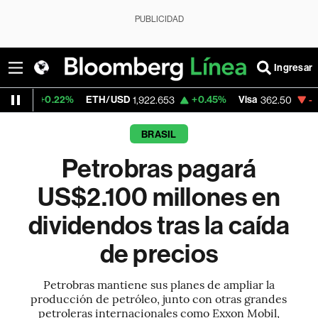
PUBLICIDAD
Ingresar
2%
ETH/USD
+0.45%
Visa
-2.15%
Mercad
1,922.653
362.50
BRASIL
Petrobras pagará
US$2.100 millones en
dividendos tras la caída
de precios
Petrobras mantiene sus planes de ampliar la
producción de petróleo, junto con otras grandes
petroleras internacionales como Exxon Mobil,