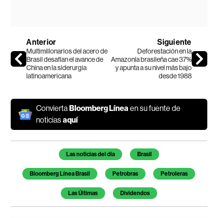
Anterior
Siguiente
Multimillonarios del acero de
Deforestación en la
Brasil desafían el avance de
Amazonía brasileña cae 37%
China en la siderurgia
y apunta a su nivel más bajo
latinoamericana
desde 1988
Convierta
Bloomberg Línea
en su fuente de
noticias
aquí
Temas de este artículo
Las noticias del día
Brasil
Bloomberg Línea Brasil
Petrobras
Petroleras
Las Últimas
Dividendos