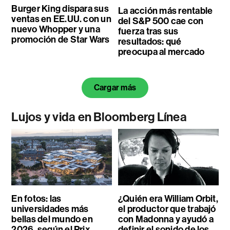
Burger King dispara sus
La acción más rentable
ventas en EE.UU. con un
del S&P 500 cae con
nuevo Whopper y una
fuerza tras sus
promoción de Star Wars
resultados: qué
preocupa al mercado
Cargar más
Lujos y vida en Bloomberg Línea
En fotos: las
¿Quién era William Orbit,
universidades más
el productor que trabajó
bellas del mundo en
con Madonna y ayudó a
2026, según el Prix
definir el sonido de los