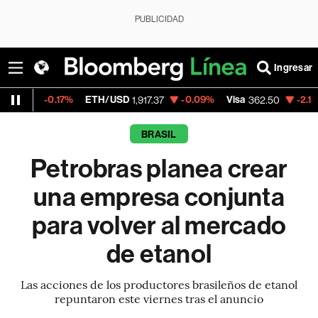
PUBLICIDAD
Ingresar
0.17%
ETH/USD
-0.09%
Visa
-2.15%
Mercad
1,917.37
362.50
BRASIL
Petrobras planea crear
una empresa conjunta
para volver al mercado
de etanol
Las acciones de los productores brasileños de etanol
repuntaron este viernes tras el anuncio