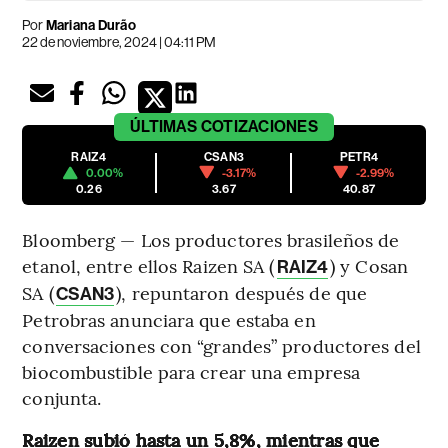
Por
Mariana Durão
22 de noviembre, 2024 | 04:11 PM
ÚLTIMAS
COTIZACIONES
RAIZ4
CSAN3
PETR4
0.00%
-3.17%
-2.99%
0.26
3.67
40.87
Bloomberg — Los productores brasileños de
etanol, entre ellos Raizen SA (
) y Cosan
RAIZ4
SA (
), repuntaron después de que
CSAN3
Petrobras anunciara que estaba en
conversaciones con “grandes” productores del
biocombustible para crear una empresa
conjunta.
Raizen subió hasta un 5,8%, mientras que