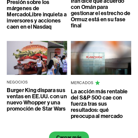
Irán dice que acuerdo
Presión sobre los
con Omán para
márgenes de
gestionar el estrecho de
MercadoLibre inquieta a
Ormuz está en su fase
inversores y acciones
final
caen en el Nasdaq
NEGOCIOS
MERCADOS
Burger King dispara sus
La acción más rentable
ventas en EE.UU. con un
del S&P 500 cae con
nuevo Whopper y una
fuerza tras sus
promoción de Star Wars
resultados: qué
preocupa al mercado
Cargar más