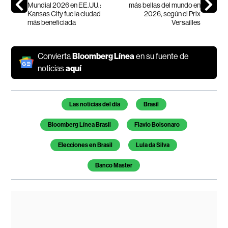
Mundial 2026 en EE.UU.:
más bellas del mundo en
Kansas City fue la ciudad
2026, según el Prix
más beneficiada
Versailles
Convierta
Bloomberg Línea
en su fuente de
noticias
aquí
Temas de este artículo
Las noticias del día
Brasil
Bloomberg Línea Brasil
Flavio Bolsonaro
Elecciones en Brasil
Lula da Silva
Banco Master