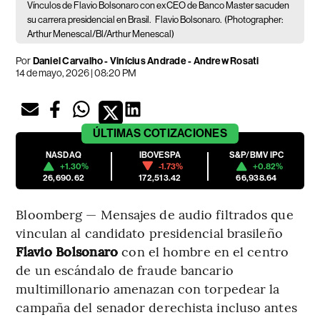
Vínculos de Flavio Bolsonaro con exCEO de Banco Master sacuden
su carrera presidencial en Brasil.
Flavio Bolsonaro.
(Photographer:
Arthur Menescal/Bl/Arthur Menescal)
Por
Daniel Carvalho - Vinícius Andrade - Andrew Rosati
14 de mayo, 2026 | 08:20 PM
ÚLTIMAS
COTIZACIONES
NASDAQ
IBOVESPA
S&P/BMV IPC
+1.30%
-1.73%
+0.82%
26,690.62
172,513.42
66,938.64
Bloomberg — Mensajes de audio filtrados que
vinculan al candidato presidencial brasileño
Flavio Bolsonaro
con el hombre en el centro
de un escándalo de fraude bancario
multimillonario amenazan con torpedear la
campaña del senador derechista incluso antes