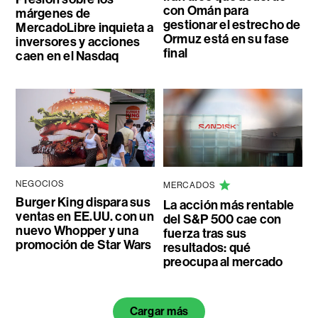
con Omán para
márgenes de
gestionar el estrecho de
MercadoLibre inquieta a
Ormuz está en su fase
inversores y acciones
final
caen en el Nasdaq
NEGOCIOS
MERCADOS
Burger King dispara sus
La acción más rentable
ventas en EE.UU. con un
del S&P 500 cae con
nuevo Whopper y una
fuerza tras sus
promoción de Star Wars
resultados: qué
preocupa al mercado
Cargar más