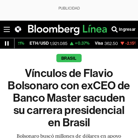
PUBLICIDAD
Ingresar
ETH/USD
+0.37%
Visa
-2.15%
MercadoLi
1,921.085
362.50
BRASIL
Vínculos de Flavio
Bolsonaro con exCEO de
Banco Master sacuden
su carrera presidencial
en Brasil
Bolsonaro buscó millones de dólares en apoyo