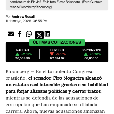
candidatura de Flavio?
En la foto, Flavio Bolsonaro.
(Foto: Gustavo
Minas/Bloomberg/Bloomberg)
Por
Andrew Rosati
11 de mayo, 2026 | 06:55 PM
ÚLTIMAS
COTIZACIONES
NASDAQ
IBOVESPA
S&P/BMV IPC
+2.59%
-0.06%
+0.20%
26,584.99
177,894.97
66,833.16
Bloomberg — En el turbulento Congreso
brasileño,
el senador Ciro Nogueira alcanzó
un estatus casi intocable gracias a su habilidad
para forjar alianzas políticas y cerrar tratos
,
mientras se defendía de las acusaciones de
corrupción que han empañado su dilatada
carrera. Ahora, nuevas acusaciones amenazan