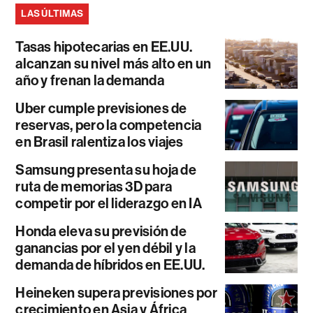
LAS ÚLTIMAS
Tasas hipotecarias en EE.UU.
alcanzan su nivel más alto en un
año y frenan la demanda
Uber cumple previsiones de
reservas, pero la competencia
en Brasil ralentiza los viajes
Samsung presenta su hoja de
ruta de memorias 3D para
competir por el liderazgo en IA
Honda eleva su previsión de
ganancias por el yen débil y la
demanda de híbridos en EE.UU.
Heineken supera previsiones por
crecimiento en Asia y África