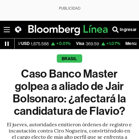
PUBLICIDAD
Ingresar
+0.01%
Visa
+1.07%
MercadoLibre
1,875.588
369.59
1,890.0
BRASIL
Caso Banco Master
golpea a aliado de Jair
Bolsonaro: ¿afectará la
candidatura de Flavio?
El jueves, autoridades emitieron órdenes de registro e
incautación contra Ciro Nogueira, convirtiéndolo en
el cargo electo de más alto perfil que se enfrenta a