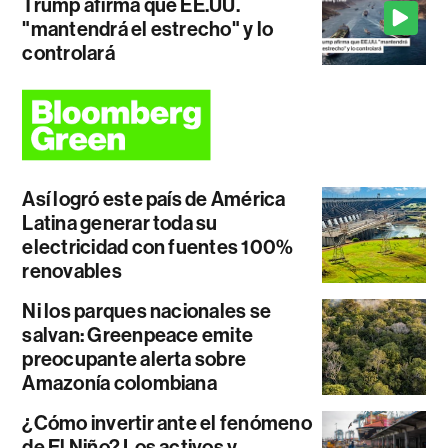
Trump afirma que EE.UU.
"mantendrá el estrecho" y lo
controlará
Así logró este país de América
Latina generar toda su
electricidad con fuentes 100%
renovables
Ni los parques nacionales se
salvan: Greenpeace emite
preocupante alerta sobre
Amazonía colombiana
¿Cómo invertir ante el fenómeno
de El Niño? Los activos y