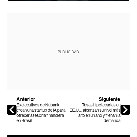
PUBLICIDAD
Anterior
Siguiente
Exejecutivos de Nubank
Tasas hipotecarias en
crean una startup de IA para
EE.UU. alcanzan su nivel más
ofrecer asesoría financiera
alto en un año y frenan la
en Brasil
demanda