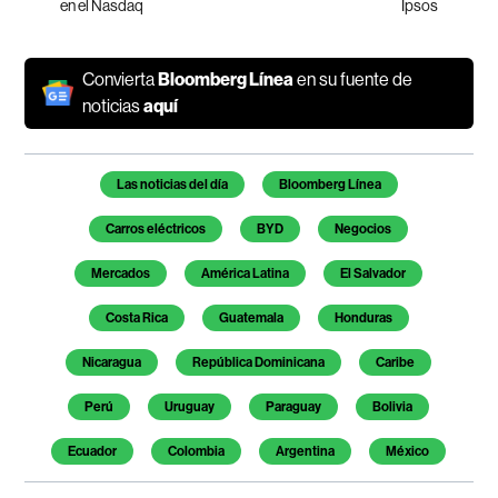
en el Nasdaq
Ipsos
Convierta
Bloomberg Línea
en su fuente de
noticias
aquí
Temas de este artículo
Las noticias del día
Bloomberg Línea
Carros eléctricos
BYD
Negocios
Mercados
América Latina
El Salvador
Costa Rica
Guatemala
Honduras
Nicaragua
República Dominicana
Caribe
Perú
Uruguay
Paraguay
Bolivia
Ecuador
Colombia
Argentina
México