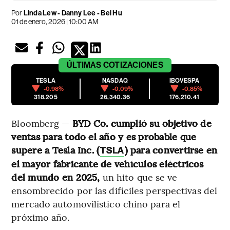
Por
Linda Lew - Danny Lee - Bei Hu
01 de enero, 2026 | 10:00 AM
ÚLTIMAS
COTIZACIONES
TESLA
NASDAQ
IBOVESPA
-0.98%
-0.09%
-0.85%
318.205
26,340.36
176,210.41
Bloomberg —
BYD Co. cumplió su objetivo de
ventas para todo el año y es probable que
supere a Tesla Inc. (
) para convertirse en
TSLA
el mayor fabricante de vehículos eléctricos
del mundo en 2025,
un hito que se ve
ensombrecido por las difíciles perspectivas del
mercado automovilístico chino para el
próximo año.