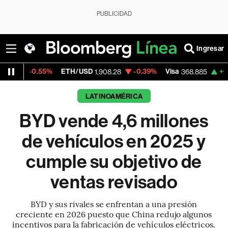
PUBLICIDAD
Ingresar
5%
ETH/USD
-0.39%
Visa
+0.09%
Mercad
1,908.28
368.885
LATINOAMÉRICA
BYD vende 4,6 millones
de vehículos en 2025 y
cumple su objetivo de
ventas revisado
BYD y sus rivales se enfrentan a una presión
creciente en 2026 puesto que China redujo algunos
incentivos para la fabricación de vehículos eléctricos.