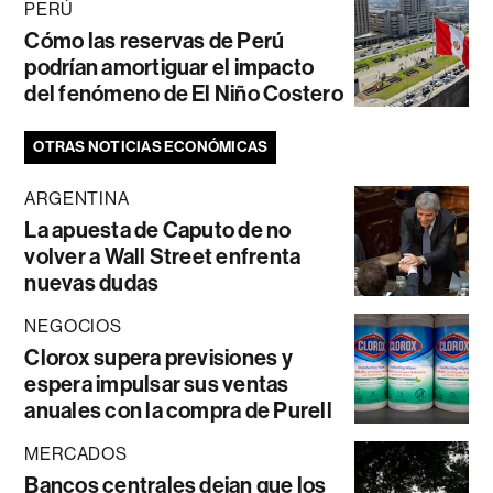
PERÚ
Cómo las reservas de Perú
podrían amortiguar el impacto
del fenómeno de El Niño Costero
OTRAS NOTICIAS ECONÓMICAS
ARGENTINA
La apuesta de Caputo de no
volver a Wall Street enfrenta
nuevas dudas
NEGOCIOS
Clorox supera previsiones y
espera impulsar sus ventas
anuales con la compra de Purell
MERCADOS
Bancos centrales dejan que los