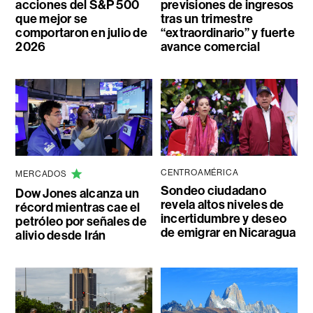
acciones del S&P 500
previsiones de ingresos
que mejor se
tras un trimestre
comportaron en julio de
“extraordinario” y fuerte
2026
avance comercial
CENTROAMÉRICA
MERCADOS
Sondeo ciudadano
Dow Jones alcanza un
revela altos niveles de
récord mientras cae el
incertidumbre y deseo
petróleo por señales de
de emigrar en Nicaragua
alivio desde Irán