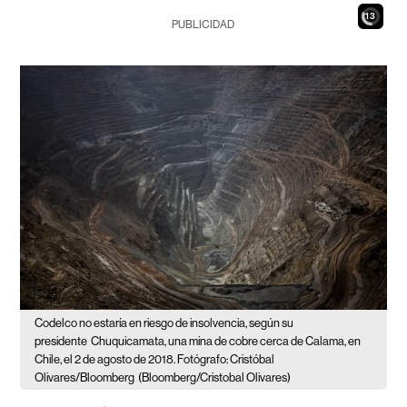
11
PUBLICIDAD
Codelco no estaría en riesgo de insolvencia, según su
presidente
Chuquicamata, una mina de cobre cerca de Calama, en
Chile, el 2 de agosto de 2018. Fotógrafo: Cristóbal
Olivares/Bloomberg
(Bloomberg/Cristobal Olivares)