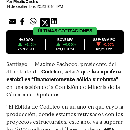
Por
Maolis Castro
14 de septiembre, 2023 | 01:14 PM
ÚLTIMAS
COTIZACIONES
NASDAQ
IBOVESPA
S&P/BMV IPC
+2.13%
+0.00%
-0.36%
25,913.90
178,000.24
66,697.22
Santiago — Máximo Pacheco, presidente del
directorio de
, aclaró que
la cuprífera
Codelco
estatal es “financieramente sólida y robusta”
en una sesión de la Comisión de Minería de la
Cámara de Diputados.
“El Ebitda de Codelco en un año en que cayó la
producción, donde estamos retrasados con los
proyectos estructurales, este año, va a superar
los 5.000 millones de dólares. Es decir,
esta