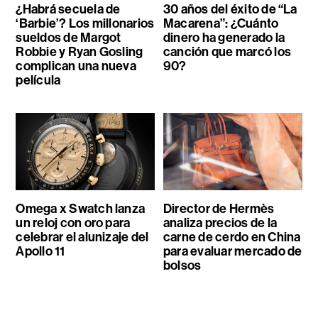
¿Habrá secuela de
30 años del éxito de “La
‘Barbie’? Los millonarios
Macarena”: ¿Cuánto
sueldos de Margot
dinero ha generado la
Robbie y Ryan Gosling
canción que marcó los
complican una nueva
90?
película
Omega x Swatch lanza
Director de Hermès
un reloj con oro para
analiza precios de la
celebrar el alunizaje del
carne de cerdo en China
Apollo 11
para evaluar mercado de
bolsos