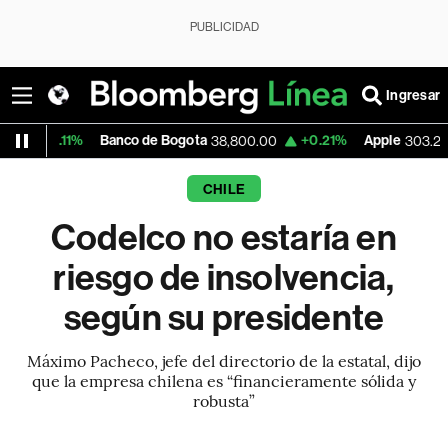
PUBLICIDAD
Ingresar
%
Banco de Bogota
+0.21%
Apple
-1.74%
38,800.00
303.27
CHILE
Codelco no estaría en
riesgo de insolvencia,
según su presidente
Máximo Pacheco, jefe del directorio de la estatal, dijo
que la empresa chilena es “financieramente sólida y
robusta”