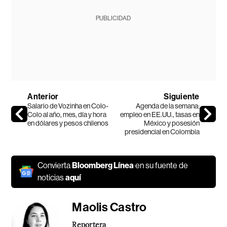
PUBLICIDAD
Anterior
Siguiente
Salario de Vozinha en Colo-
Agenda de la semana:
Colo al año, mes, día y hora
empleo en EE.UU., tasas en
en dólares y pesos chilenos
México y posesión
presidencial en Colombia
Convierta
Bloomberg Línea
en su fuente de
noticias
aquí
Maolis Castro
Reportera