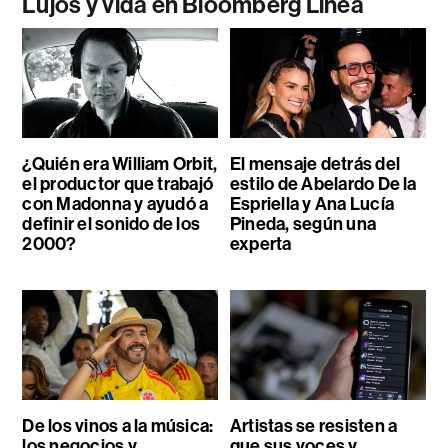
Lujos y vida en Bloomberg Línea
¿Quién era William Orbit,
El mensaje detrás del
el productor que trabajó
estilo de Abelardo De la
con Madonna y ayudó a
Espriella y Ana Lucía
definir el sonido de los
Pineda, según una
2000?
experta
De los vinos a la música:
Artistas se resisten a
los negocios y
que sus voces y