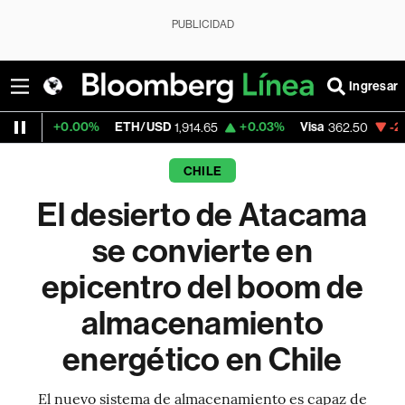
PUBLICIDAD
Ingresar
0%
ETH/USD
+0.03%
Visa
-2.15%
Mercado
1,914.65
362.50
CHILE
El desierto de Atacama
se convierte en
epicentro del boom de
almacenamiento
energético en Chile
El nuevo sistema de almacenamiento es capaz de