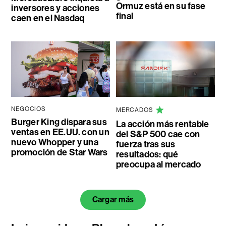
Ormuz está en su fase
inversores y acciones
final
caen en el Nasdaq
NEGOCIOS
MERCADOS
Burger King dispara sus
La acción más rentable
ventas en EE.UU. con un
del S&P 500 cae con
nuevo Whopper y una
fuerza tras sus
promoción de Star Wars
resultados: qué
preocupa al mercado
Cargar más