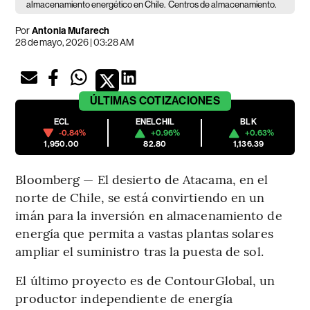
almacenamiento energético en Chile.
Centros de almacenamiento.
Por
Antonia Mufarech
28 de mayo, 2026 | 03:28 AM
ÚLTIMAS
COTIZACIONES
ECL
ENELCHIL
BLK
-0.84%
+0.96%
+0.63%
1,950.00
82.80
1,136.39
Bloomberg — El desierto de Atacama, en el
norte de Chile, se está convirtiendo en un
imán para la inversión en almacenamiento de
energía que permita a vastas plantas solares
ampliar el suministro tras la puesta de sol.
El último proyecto es de ContourGlobal, un
productor independiente de energía