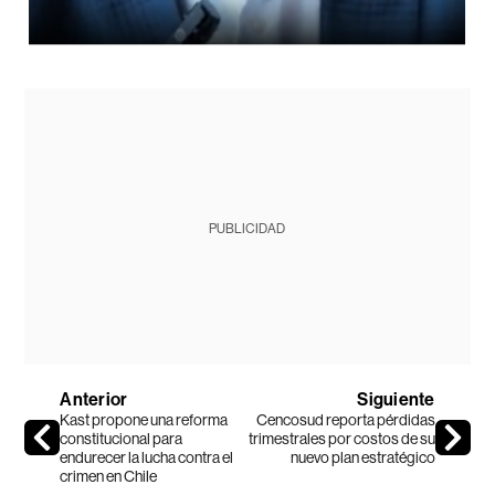
PUBLICIDAD
Anterior
Siguiente
Kast propone una reforma
Cencosud reporta pérdidas
constitucional para
trimestrales por costos de su
endurecer la lucha contra el
nuevo plan estratégico
crimen en Chile