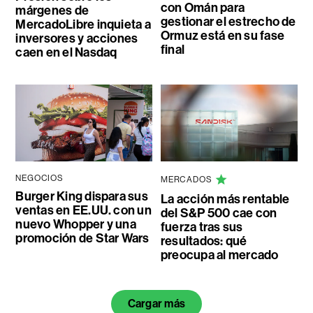
con Omán para
márgenes de
gestionar el estrecho de
MercadoLibre inquieta a
Ormuz está en su fase
inversores y acciones
final
caen en el Nasdaq
NEGOCIOS
MERCADOS
Burger King dispara sus
La acción más rentable
ventas en EE.UU. con un
del S&P 500 cae con
nuevo Whopper y una
fuerza tras sus
promoción de Star Wars
resultados: qué
preocupa al mercado
Cargar más