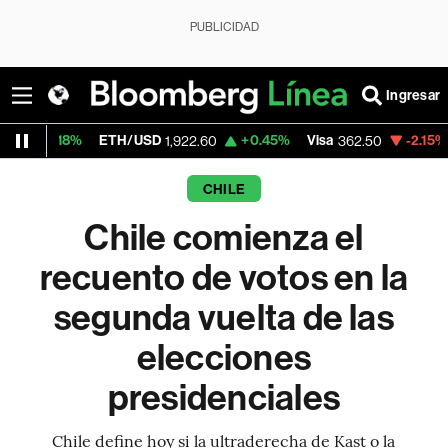
PUBLICIDAD
Ingresar
ETH/USD
+0.45%
Visa
-2.15%
MercadoLib
1,922.60
362.50
CHILE
Chile comienza el
recuento de votos en la
segunda vuelta de las
elecciones
presidenciales
Chile define hoy si la ultraderecha de Kast o la