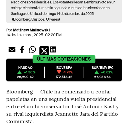
elecciones presidenciales.
Los votantes llegan a emitir su voto en un
colegio electoral durante la segunda vuelta de las elecciones en
Santiago de Chile, el domingo 14 de diciembre de 2025.
(Bloomberg/Cristobal Olivares)
Por
Matthew Malinowski
14 de diciembre, 2025 | 02:29 PM
ÚLTIMAS
COTIZACIONES
NASDAQ
IBOVESPA
S&P/BMV IPC
+1.30%
-1.73%
+0.82%
26,690.62
172,513.42
66,938.64
Bloomberg — Chile ha comenzado a contar
papeletas en una segunda vuelta presidencial
entre el archiconservador José Antonio Kast y
su rival izquierdista Jeannette Jara del Partido
Comunista.