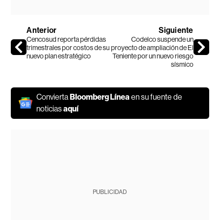
Anterior
Siguiente
Cencosud reporta pérdidas
Codelco suspende un
trimestrales por costos de su
proyecto de ampliación de El
nuevo plan estratégico
Teniente por un nuevo riesgo
sísmico
Convierta
Bloomberg Línea
en su fuente de
noticias
aquí
PUBLICIDAD