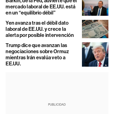
Barkin, de la Fed, advierte que el
mercado laboral de EE.UU. está
en un “equilibrio débil”
Yen avanza tras el débil dato
laboral de EE.UU. y crece la
alerta por posible intervención
Trump dice que avanzan las
negociaciones sobre Ormuz
mientras Irán evalúa veto a
EE.UU.
PUBLICIDAD