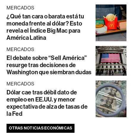
MERCADOS
¿Qué tan cara o barata está tu
moneda frente al dólar? Esto
revela el Índice Big Mac para
América Latina
MERCADOS
El debate sobre “Sell América”
resurge tras decisiones de
Washington que siembran dudas
MERCADOS
Dólar cae tras débil dato de
empleo en EE.UU. y menor
expectativa de alza de tasas de
la Fed
OTRAS NOTICIAS ECONÓMICAS