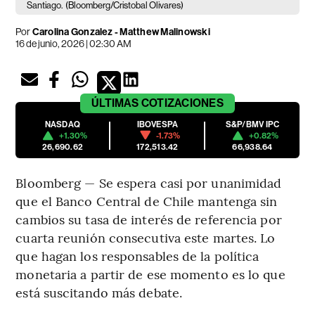
Santiago.
(Bloomberg/Cristobal Olivares)
Por
Carolina Gonzalez - Matthew Malinowski
16 de junio, 2026 | 02:30 AM
ÚLTIMAS
COTIZACIONES
NASDAQ
IBOVESPA
S&P/BMV IPC
+1.30%
-1.73%
+0.82%
26,690.62
172,513.42
66,938.64
Bloomberg — Se espera casi por unanimidad
que el Banco Central de Chile mantenga sin
cambios su tasa de interés de referencia por
cuarta reunión consecutiva este martes. Lo
que hagan los responsables de la política
monetaria a partir de ese momento es lo que
está suscitando más debate.