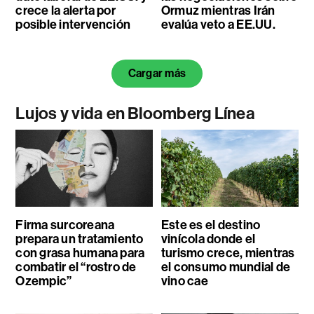
crece la alerta por
Ormuz mientras Irán
posible intervención
evalúa veto a EE.UU.
Cargar más
Lujos y vida en Bloomberg Línea
Firma surcoreana
Este es el destino
prepara un tratamiento
vinícola donde el
con grasa humana para
turismo crece, mientras
combatir el “rostro de
el consumo mundial de
Ozempic”
vino cae