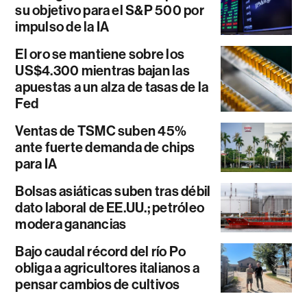
su objetivo para el S&P 500 por
impulso de la IA
El oro se mantiene sobre los
US$4.300 mientras bajan las
apuestas a un alza de tasas de la
Fed
Ventas de TSMC suben 45%
ante fuerte demanda de chips
para IA
Bolsas asiáticas suben tras débil
dato laboral de EE.UU.; petróleo
modera ganancias
Bajo caudal récord del río Po
obliga a agricultores italianos a
pensar cambios de cultivos