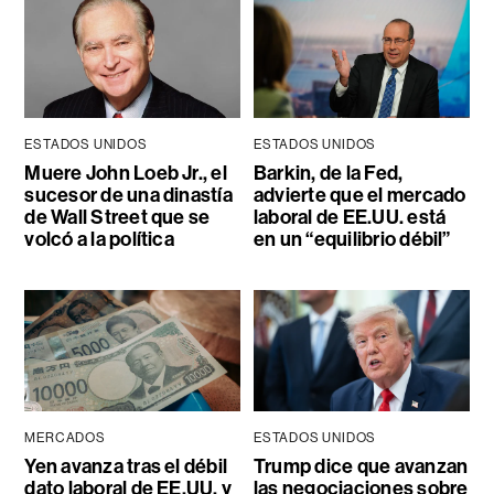
ESTADOS UNIDOS
ESTADOS UNIDOS
Muere John Loeb Jr., el
Barkin, de la Fed,
sucesor de una dinastía
advierte que el mercado
de Wall Street que se
laboral de EE.UU. está
volcó a la política
en un “equilibrio débil”
MERCADOS
ESTADOS UNIDOS
Yen avanza tras el débil
Trump dice que avanzan
dato laboral de EE.UU. y
las negociaciones sobre