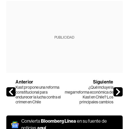
PUBLICIDAD
Anterior
Siguiente
Kast propone una reforma
¿Qué incluye la
constitucional para
megarreforma económica de
endurecer la lucha contra el
Kast en Chile? Los
crimen en Chile
principales cambios
Convierta
Bloomberg Línea
en su fuente de
noticias
aquí