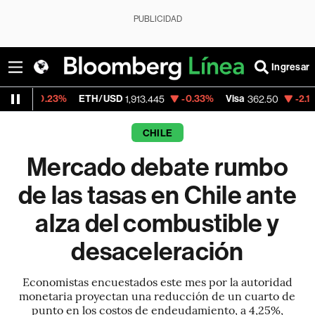
PUBLICIDAD
Ingresar
ETH/USD
-0.33%
Visa
-2.15%
MercadoLib
1,913.445
362.50
CHILE
Mercado debate rumbo
de las tasas en Chile ante
alza del combustible y
desaceleración
Economistas encuestados este mes por la autoridad
monetaria proyectan una reducción de un cuarto de
punto en los costos de endeudamiento, a 4,25%,