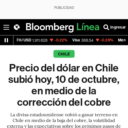
PUBLICIDAD
Ingresar
SD
-0.22%
Visa
-0.28%
MercadoLibre
1,911.628
368.54
1,924
CHILE
Precio del dólar en Chile
subió hoy, 10 de octubre,
en medio de la
corrección del cobre
La divisa estadounidense volvió a ganar terreno en
Chile en medio de la baja del cobre, la volatilidad
externa y las expectativas sobre los próximos pasos de