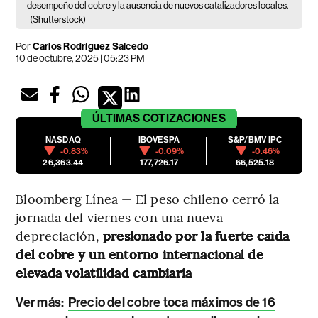
desempeño del cobre y la ausencia de nuevos catalizadores locales.
(Shutterstock)
Por
Carlos Rodríguez Salcedo
10 de octubre, 2025 | 05:23 PM
ÚLTIMAS
COTIZACIONES
NASDAQ
IBOVESPA
S&P/BMV IPC
-0.83%
-0.09%
-0.46%
26,363.44
177,726.17
66,525.18
Bloomberg Línea — El peso chileno cerró la
jornada del viernes con una nueva
depreciación,
presionado por la fuerte caída
del cobre y un entorno internacional de
elevada volatilidad cambiaria
Ver más:
Precio del cobre toca máximos de 16