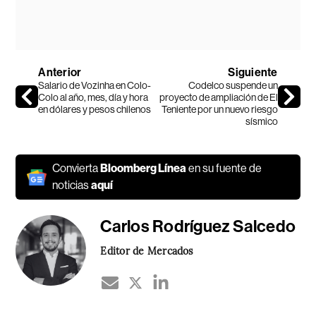
Anterior
Siguiente
Salario de Vozinha en Colo-
Codelco suspende un
Colo al año, mes, día y hora
proyecto de ampliación de El
en dólares y pesos chilenos
Teniente por un nuevo riesgo
sísmico
Convierta
Bloomberg Línea
en su fuente de
noticias
aquí
Carlos Rodríguez Salcedo
Editor de Mercados