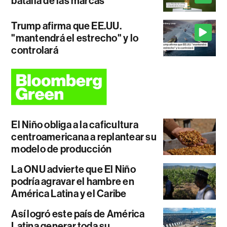
batalla de las marcas
Trump afirma que EE.UU.
"mantendrá el estrecho" y lo
controlará
El Niño obliga a la caficultura
centroamericana a replantear su
modelo de producción
La ONU advierte que El Niño
podría agravar el hambre en
América Latina y el Caribe
Así logró este país de América
Latina generar toda su