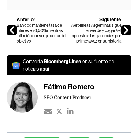
Anterior
Siguiente
Banxico mantiene tasa de
Aerolíneas Argentinas sigue
interés en 6,50% mientras
en verde y pagará el
inflación converge cerca del
impuesto a las ganancias por
objetivo
primera vez en su historia
Convierta
Bloomberg Línea
en su fuente de
noticias
aquí
Fátima Romero
SEO Content Producer