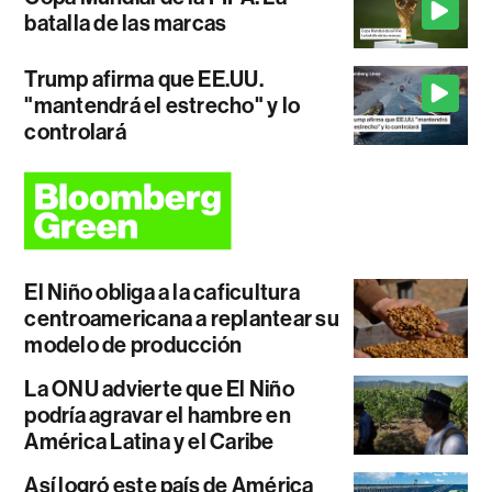
batalla de las marcas
Trump afirma que EE.UU.
"mantendrá el estrecho" y lo
controlará
El Niño obliga a la caficultura
centroamericana a replantear su
modelo de producción
La ONU advierte que El Niño
podría agravar el hambre en
América Latina y el Caribe
Así logró este país de América