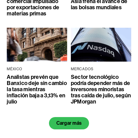
comercial impulsado
Asia frena el avance de
por exportaciones de
las bolsas mundiales
materias primas
MÉXICO
MERCADOS
Analistas prevén que
Sector tecnológico
Banxico deje sin cambio
podría depender más de
la tasa mientras
inversores minoristas
inflación baja a 3,13% en
tras caída de julio, según
julio
JPMorgan
Cargar más