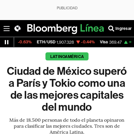
PUBLICIDAD
Ingresar
63%
ETH/USD
-0.44%
Visa
+0.25%
Merca
1,907.328
369.47
LATINOAMÉRICA
Ciudad de México superó
a París y Tokio como una
de las mejores capitales
del mundo
Más de 18.500 personas de todo el planeta opinaron
para clasificar las mejores ciudades. Tres son de
América Latina.