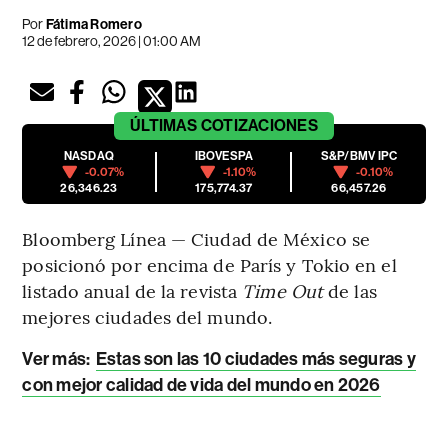
Por
Fátima Romero
12 de febrero, 2026 | 01:00 AM
ÚLTIMAS
COTIZACIONES
NASDAQ
IBOVESPA
S&P/BMV IPC
-0.07%
-1.10%
-0.10%
26,346.23
175,774.37
66,457.26
Bloomberg Línea — Ciudad de México se
posicionó por encima de París y Tokio en el
listado anual de la revista
Time Out
de las
mejores ciudades del mundo.
Ver más:
Estas son las 10 ciudades más seguras y
con mejor calidad de vida del mundo en 2026