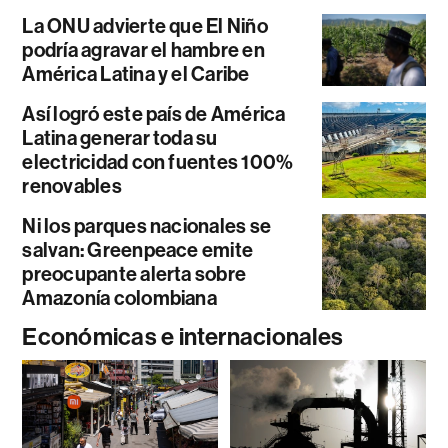
La ONU advierte que El Niño
podría agravar el hambre en
América Latina y el Caribe
Así logró este país de América
Latina generar toda su
electricidad con fuentes 100%
renovables
Ni los parques nacionales se
salvan: Greenpeace emite
preocupante alerta sobre
Amazonía colombiana
Económicas e internacionales