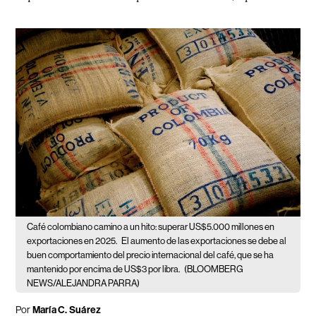
Café colombiano camino a un hito: superar US$5.000 millones en
exportaciones en 2025.
El aumento de las exportaciones se debe al
buen comportamiento del precio internacional del café, que se ha
mantenido por encima de US$3 por libra.
(BLOOMBERG
NEWS/ALEJANDRA PARRA)
Por
María C. Suárez