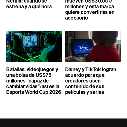
Netflix: cuándo se
mueven US$30.000
estrena y a qué hora
millones y esta marca
quiere convertirlas en
accesorio
Batallas, videojuegos y
Disney y TikTok logran
una bolsa de US$75
acuerdo para que
millones “capaz de
creadores usen
cambiar vidas”: así es la
contenido de sus
Esports World Cup 2026
películas y series