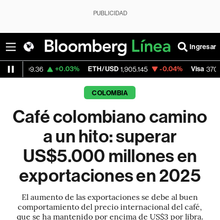
PUBLICIDAD
Ingresar
+0.03%
ETH/USD
-0.04%
Visa
+0.52%
6
1,905.145
370.47
COLOMBIA
Café colombiano camino
a un hito: superar
US$5.000 millones en
exportaciones en 2025
El aumento de las exportaciones se debe al buen
comportamiento del precio internacional del café,
que se ha mantenido por encima de US$3 por libra.