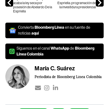
acaba la ley seca por
Espriella: programación de
posesión de Abelardo De la
la investidura presidencial
Espriella
Convierta
Bloomberg Línea
en su fuente de
noticias
aquí
Síguenos en el canal
WhatsApp
de
Bloomberg
Línea Colombia
María C. Suárez
Periodista de Bloomberg Línea Colombia