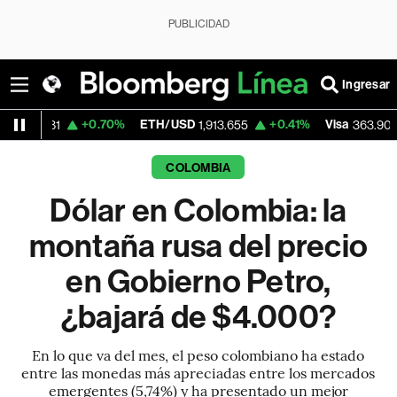
PUBLICIDAD
Ingresar
+0.70%
ETH/USD
+0.41%
Visa
-1.77%
1,913.655
363.90
COLOMBIA
Dólar en Colombia: la
montaña rusa del precio
en Gobierno Petro,
¿bajará de $4.000?
En lo que va del mes, el peso colombiano ha estado
entre las monedas más apreciadas entre los mercados
emergentes (5,74%) y ha presentado un mejor