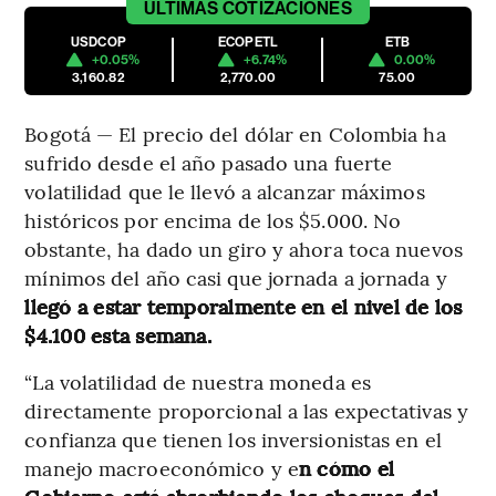
ÚLTIMAS
COTIZACIONES
USDCOP
ECOPETL
ETB
+0.05%
+6.74%
0.00%
3,160.82
2,770.00
75.00
Bogotá — El precio del dólar en Colombia ha
sufrido desde el año pasado una fuerte
volatilidad que le llevó a alcanzar máximos
históricos por encima de los $5.000. No
obstante, ha dado un giro y ahora toca nuevos
mínimos del año casi que jornada a jornada y
llegó a estar temporalmente en el nivel de los
$4.100 esta semana.
“La volatilidad de nuestra moneda es
directamente proporcional a las expectativas y
confianza que tienen los inversionistas en el
manejo macroeconómico y e
n cómo el