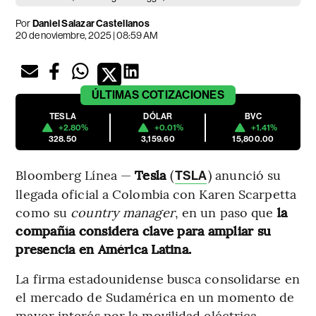
Por
Daniel Salazar Castellanos
20 de noviembre, 2025 | 08:59 AM
ÚLTIMAS
COTIZACIONES
TESLA
DÓLAR
BVC
+2.80%
+0.01%
+1.41%
328.50
3,159.60
15,800.00
Bloomberg Línea —
Tesla
(
) anunció su
TSLA
llegada oficial a Colombia con Karen Scarpetta
como su
country manager
, en un paso que
la
compañía considera clave para ampliar su
presencia en América Latina.
La firma estadounidense busca consolidarse en
el mercado de Sudamérica en un momento de
mayor interés por la movilidad eléctrica,