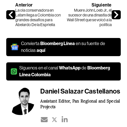
Anterior
Siguiente
La ola conservadora en
Muere John Loeb Jr., el
Latam llega a Colombia con
sucesor de una dinastía de
grandes desafíos para
Wall Street que se volcó a la
Abelardo De la Espriella
política
Convierta
Bloomberg Línea
en su fuente de
noticias
aquí
Síguenos en el canal
WhatsApp
de
Bloomberg
Línea Colombia
Daniel Salazar Castellanos
Assistant Editor, Pan Regional and Special
Projects