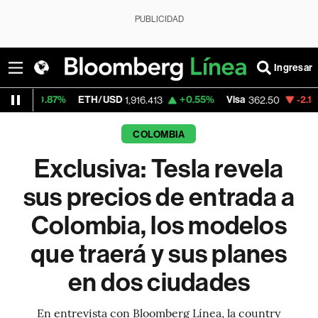
PUBLICIDAD
Ingresar
ETH/USD
+0.55%
Visa
-2.15%
MercadoLi
1,916.413
362.50
COLOMBIA
Exclusiva: Tesla revela
sus precios de entrada a
Colombia, los modelos
que traerá y sus planes
en dos ciudades
En entrevista con Bloomberg Línea, la country