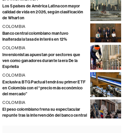
Los 5 países de América Latina con mayor
calidad de vida en 2026, según clasificación
de Wharton
COLOMBIA
Banco central colombiano mantuvo
inalterada la tasa de interés en 12%
COLOMBIA
Inversionistas apuestan por sectores que
ven como ganadores durante la era De la
Espriella
COLOMBIA
Exclusiva: BTG Pactual tendrá su primer ETF
en Colombia con el “precio más económico
del mercado”
COLOMBIA
El peso colombiano frena su espectacular
repunte tras la intervención del banco central