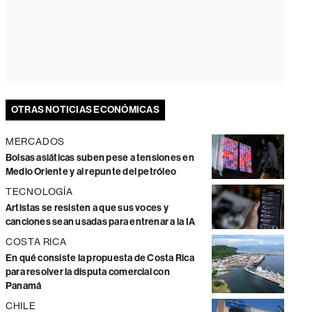
OTRAS NOTICIAS ECONÓMICAS
MERCADOS
Bolsas asiáticas suben pese a tensiones en
Medio Oriente y al repunte del petróleo
TECNOLOGÍA
Artistas se resisten a que sus voces y
canciones sean usadas para entrenar a la IA
COSTA RICA
En qué consiste la propuesta de Costa Rica
para resolver la disputa comercial con
Panamá
CHILE