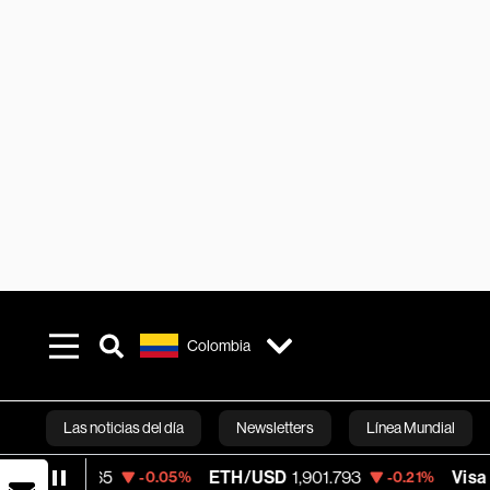
Colombia
Las noticias del día
Newsletters
Línea Mundial
ETH/USD
1,901.793
Visa
370.47
-0.05%
-0.21%
+0.52
Bloomberg 