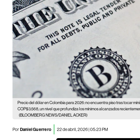
Precio del dólar en Colombia para 2026: no encuentra piso tras tocar mí
COP$3.568, un nivel que profundiza los mínimos alcanzados recientement
(BLOOMBERG NEWS/DANIEL ACKER)
Por
Daniel Guerrero
22 de abril, 2026 | 05:23 PM