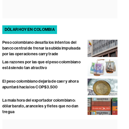
DÓLAR HOY EN COLOMBIA
Peso colombiano desafía los intentos del
banco central de frenar la subida impulsada
por las operaciones carry trade
Las razones por las que el peso colombiano
está siendo tan atractivo
El peso colombiano dejaría de caer y ahora
apuntará hacia los COP$3.500
La mala hora del exportador colombiano:
dólar barato, aranceles y fletes que no dan
tregua