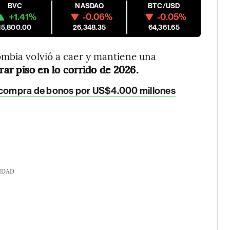
BVC
NASDAQ
BTC/USD
+1.41%
-0.06%
-0.05%
15,800.00
26,348.35
64,361.65
ombia volvió a caer y mantiene una
ar piso en lo corrido de 2026.
ecompra de bonos por US$4.000 millones
IDAD