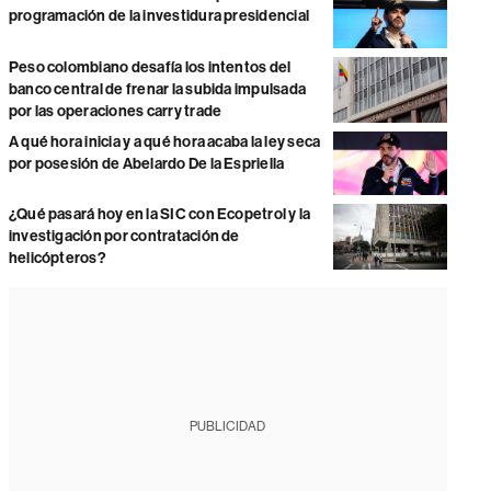
programación de la investidura presidencial
Peso colombiano desafía los intentos del
banco central de frenar la subida impulsada
por las operaciones carry trade
A qué hora inicia y a qué hora acaba la ley seca
por posesión de Abelardo De la Espriella
¿Qué pasará hoy en la SIC con Ecopetrol y la
investigación por contratación de
helicópteros?
PUBLICIDAD