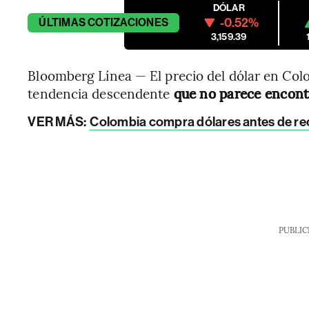
DÓLAR
-0.52%
ÚLTIMAS
COTIZACIONES
3,159.39
Bloomberg Línea — El precio del dólar en Col
tendencia descendente
que no parece encontr
VER MÁS:
Colombia compra dólares antes de r
PUBLIC