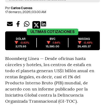
Por
Carlos Cuevas
17 de marzo, 2026 | 03:00 AM
ÚLTIMAS
COTIZACIONES
DÓLAR
BVC
NASDAQ
-0.63%
-1.64%
-0.49%
3,175.95
15,580.00
26,455.37
Bloomberg Línea — Desde oficinas hasta
cárceles y hoteles, los centros de estafa en
todo el planeta generan US$1 billón anual en
rentas ilegales, es decir, casi el 1% del
Producto Interno Bruto (PIB) mundial, de
acuerdo con un informe publicado por la
Iniciativa Global contra la Delincuencia
Organizada Transnacional (GI-TOC).