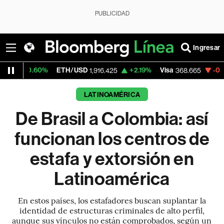
PUBLICIDAD
Ingresar
ETH/USD
+2.19%
Visa
-0.25%
MercadoL
1,916.425
368.665
LATINOAMÉRICA
De Brasil a Colombia: así
funcionan los centros de
estafa y extorsión en
Latinoamérica
En estos países, los estafadores buscan suplantar la
identidad de estructuras criminales de alto perfil,
aunque sus vínculos no están comprobados, según un