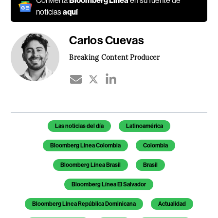
Convierta
Bloomberg Línea
en su fuente de
noticias
aquí
Carlos Cuevas
Breaking Content Producer
Temas de este artículo
Las noticias del día
Latinoamérica
Bloomberg Línea Colombia
Colombia
Bloomberg Línea Brasil
Brasil
Bloomberg Línea El Salvador
Bloomberg Línea República Dominicana
Actualidad