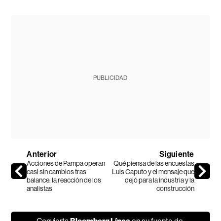
PUBLICIDAD
Anterior
Siguiente
Acciones de Pampa operan
Qué piensa de las encuestas
casi sin cambios tras
Luis Caputo y el mensaje que
balance: la reacción de los
dejó para la industria y la
analistas
construcción