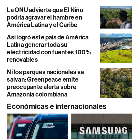
La ONU advierte que El Niño
podría agravar el hambre en
América Latina y el Caribe
Así logró este país de América
Latina generar toda su
electricidad con fuentes 100%
renovables
Ni los parques nacionales se
salvan: Greenpeace emite
preocupante alerta sobre
Amazonía colombiana
Económicas e internacionales