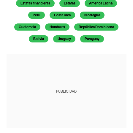
Estafas financieras
Estafas
América Latina
Perú
Costa Rica
Nicaragua
Guatemala
Honduras
República Dominicana
Bolivia
Uruguay
Paraguay
PUBLICIDAD