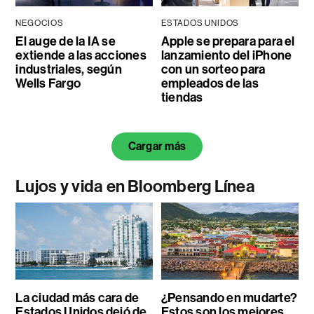
NEGOCIOS
ESTADOS UNIDOS
El auge de la IA se
Apple se prepara para el
extiende a las acciones
lanzamiento del iPhone
industriales, según
con un sorteo para
Wells Fargo
empleados de las
tiendas
Cargar más
Lujos y vida en Bloomberg Línea
La ciudad más cara de
¿Pensando en mudarte?
Estados Unidos dejó de
Estos son los mejores