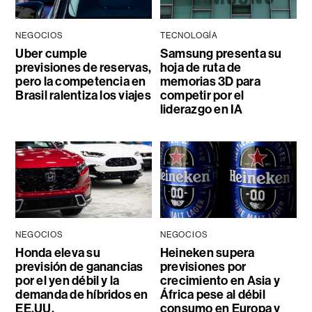
NEGOCIOS
TECNOLOGÍA
Uber cumple
Samsung presenta su
previsiones de reservas,
hoja de ruta de
pero la competencia en
memorias 3D para
Brasil ralentiza los viajes
competir por el
liderazgo en IA
NEGOCIOS
NEGOCIOS
Honda eleva su
Heineken supera
previsión de ganancias
previsiones por
por el yen débil y la
crecimiento en Asia y
demanda de híbridos en
África pese al débil
EE.UU.
consumo en Europa y