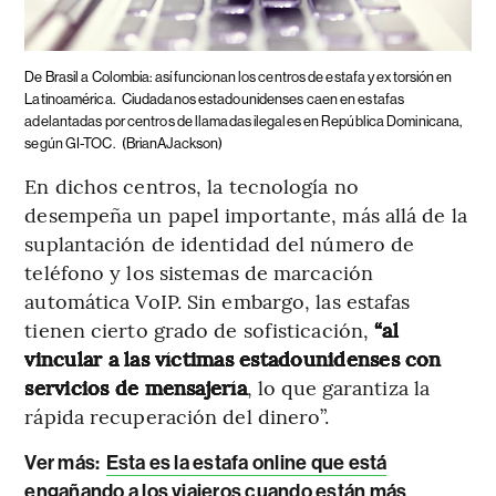
De Brasil a Colombia: así funcionan los centros de estafa y extorsión en
Latinoamérica.
Ciudadanos estadounidenses caen en estafas
adelantadas por centros de llamadas ilegales en República Dominicana,
según GI-TOC.
(BrianAJackson)
En dichos centros, la tecnología no
desempeña un papel importante, más allá de la
suplantación de identidad del número de
teléfono y los sistemas de marcación
automática VoIP. Sin embargo, las estafas
tienen cierto grado de sofisticación,
“al
vincular a las víctimas estadounidenses con
servicios de mensajería
, lo que garantiza la
rápida recuperación del dinero”.
Ver más:
Esta es la estafa online que está
engañando a los viajeros cuando están más