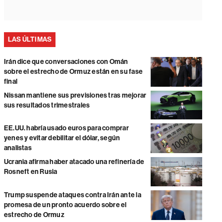
LAS ÚLTIMAS
Irán dice que conversaciones con Omán
sobre el estrecho de Ormuz están en su fase
final
Nissan mantiene sus previsiones tras mejorar
sus resultados trimestrales
EE.UU. habría usado euros para comprar
yenes y evitar debilitar el dólar, según
analistas
Ucrania afirma haber atacado una refinería de
Rosneft en Rusia
Trump suspende ataques contra Irán ante la
promesa de un pronto acuerdo sobre el
estrecho de Ormuz