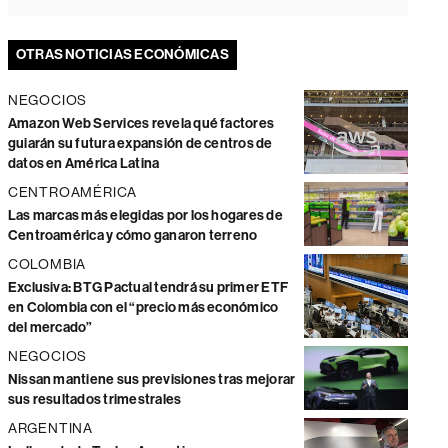
OTRAS NOTICIAS ECONÓMICAS
NEGOCIOS
Amazon Web Services revela qué factores
guiarán su futura expansión de centros de
datos en América Latina
CENTROAMÉRICA
Las marcas más elegidas por los hogares de
Centroamérica y cómo ganaron terreno
COLOMBIA
Exclusiva: BTG Pactual tendrá su primer ETF
en Colombia con el “precio más económico
del mercado”
NEGOCIOS
Nissan mantiene sus previsiones tras mejorar
sus resultados trimestrales
ARGENTINA