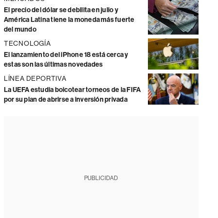
El precio del dólar se debilita en julio y
América Latina tiene la moneda más fuerte
del mundo
TECNOLOGÍA
El lanzamiento del iPhone 18 está cerca y
estas son las últimas novedades
LÍNEA DEPORTIVA
La UEFA estudia boicotear torneos de la FIFA
por su plan de abrirse a inversión privada
PUBLICIDAD