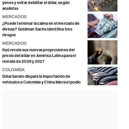
yenes y evitar debilitar el dólar, según
analistas
MERCADOS
¿Puede terminar la calma en el mercado de
divisas? Goldman Sachs identifica tres
riesgos
MERCADOS
Itaú revela sus nuevas proyecciones del
precio del dólar en América Latina para el
remate de 2026 y 2027
COLOMBIA
Dólar barato dispara la importación de
vehículos a Colombia y China lidera el podio