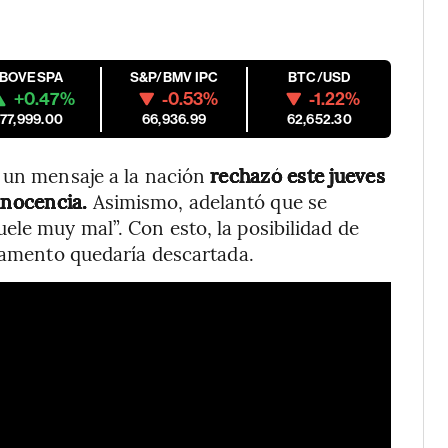
IBOVESPA
S&P/BMV IPC
BTC/USD
+0.47%
-0.53%
-1.22%
177,999.00
66,936.99
62,652.30
n un mensaje a la nación
rechazó este jueves
 inocencia.
Asimismo, adelantó que se
le muy mal”. Con esto, la posibilidad de
rlamento quedaría descartada.