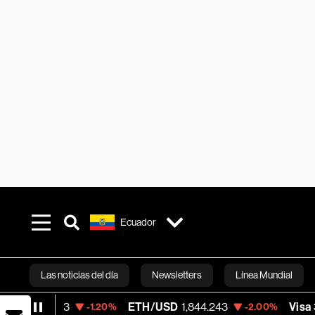
Ecuador
Las noticias del día
Newsletters
Línea Mundial
ETH/USD
1,844.243
Visa
366.13
-1.20%
-2.00%
-0.04
Bloomberg 