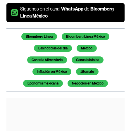
Síguenos en el canal
WhatsApp
de
Bloomberg
Línea México
Temas de este artículo
Bloomberg Línea
Bloomberg Línea México
Las noticias del día
México
Canasta Alimentaria
Canasta básica
Inflación en México
Jitomate
Economía mexicana
Negocios en México