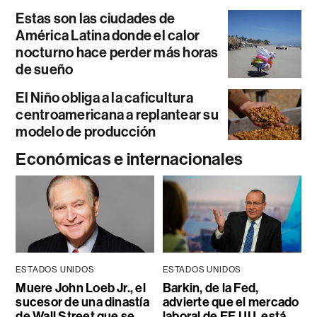
Estas son las ciudades de
América Latina donde el calor
nocturno hace perder más horas
de sueño
El Niño obliga a la caficultura
centroamericana a replantear su
modelo de producción
Económicas e internacionales
ESTADOS UNIDOS
ESTADOS UNIDOS
Muere John Loeb Jr., el
Barkin, de la Fed,
sucesor de una dinastía
advierte que el mercado
de Wall Street que se
laboral de EE.UU. está