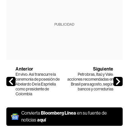
PUBLICIDAD
Anterior
Siguiente
En vivo: Así transcurre la
Petrobras, Itaú y Vale:
ceremonia de posesión de
acciones recomendadas en
Abelardo De la Espriella
Brasil para agosto, según
como presidente de
bancos y corredurías
Colombia
Convierta
Bloomberg Línea
en su fuente de
noticias
aquí