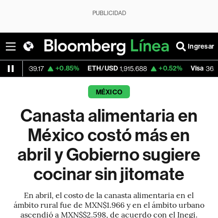
PUBLICIDAD
Ingresar
+0.85%
ETH/USD
+0.52%
Visa
-2.1
.17
1,915.688
362.50
MÉXICO
Canasta alimentaria en
México costó más en
abril y Gobierno sugiere
cocinar sin jitomate
En abril, el costo de la canasta alimentaria en el
ámbito rural fue de MXN$1.966 y en el ámbito urbano
ascendió a MXN$$2.598, de acuerdo con el Inegi.