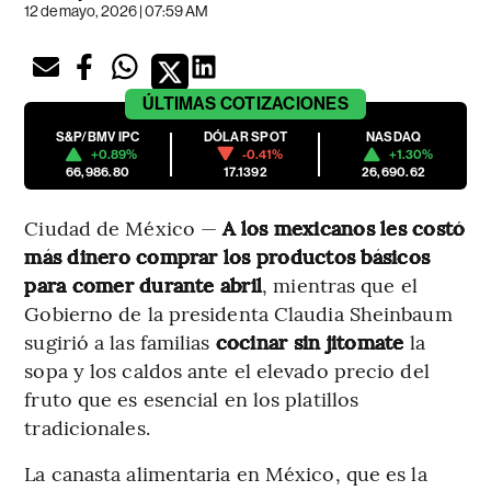
12 de mayo, 2026 | 07:59 AM
ÚLTIMAS
COTIZACIONES
S&P/BMV IPC
DÓLAR SPOT
NASDAQ
+0.89%
-0.41%
+1.30%
66,986.80
17.1392
26,690.62
Ciudad de México —
A los mexicanos les costó
más dinero comprar los productos básicos
para comer durante abril
, mientras que el
Gobierno de la presidenta Claudia Sheinbaum
sugirió a las familias
cocinar sin jitomate
la
sopa y los caldos ante el elevado precio del
fruto que es esencial en los platillos
tradicionales.
La canasta alimentaria en México, que es la