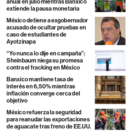
anual en julio mientras Banxico
extiende la pausa monetaria
México detiene a exgobernador
acusado de ocultar pruebas en
caso de estudiantes de
Ayotzinapa
“Yo nunca lo dije en campaña”:
Sheinbaum niega su promesa
contra el fracking en México
Banxico mantiene tasa de
interés en 6,50% mientras
inflación converge cerca del
objetivo
México refuerza la seguridad
para reanudar las exportaciones
de aguacate tras freno de EE.UU.