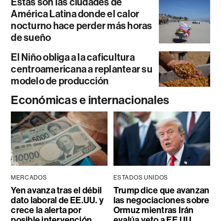
Estas son las ciudades de
América Latina donde el calor
nocturno hace perder más horas
de sueño
El Niño obliga a la caficultura
centroamericana a replantear su
modelo de producción
Económicas e internacionales
MERCADOS
ESTADOS UNIDOS
Yen avanza tras el débil
Trump dice que avanzan
dato laboral de EE.UU. y
las negociaciones sobre
crece la alerta por
Ormuz mientras Irán
posible intervención
evalúa veto a EE.UU.