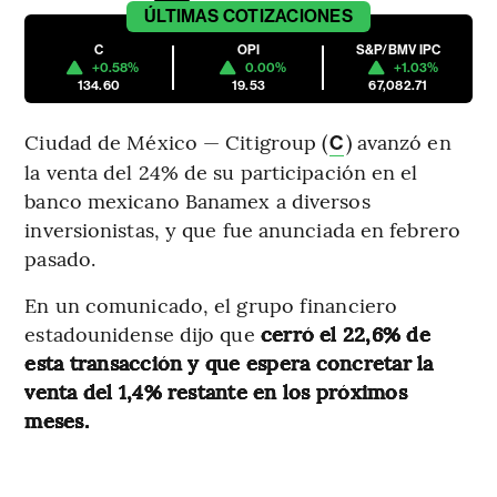
ÚLTIMAS
COTIZACIONES
C
OPI
S&P/BMV IPC
+0.58%
0.00%
+1.03%
134.60
19.53
67,082.71
Ciudad de México — Citigroup (
) avanzó en
C
la venta del 24% de su participación en el
banco mexicano Banamex a diversos
inversionistas, y que fue anunciada en febrero
pasado.
En un comunicado, el grupo financiero
estadounidense dijo que
cerró el 22,6% de
esta transacción y que espera concretar la
venta del 1,4% restante en los próximos
meses.