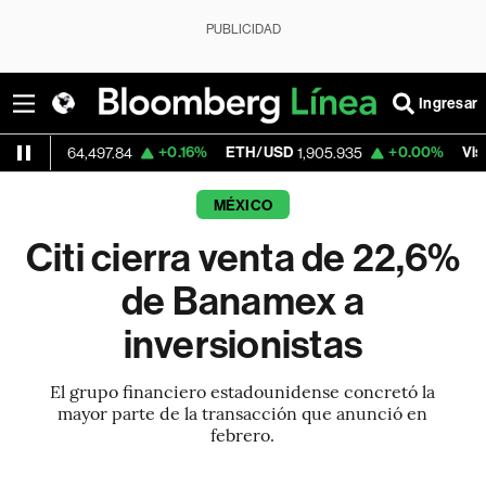
PUBLICIDAD
Ingresar
+0.16%
ETH/USD
+0.00%
Visa
64,497.84
1,905.935
363.65
MÉXICO
Citi cierra venta de 22,6%
de Banamex a
inversionistas
El grupo financiero estadounidense concretó la
mayor parte de la transacción que anunció en
febrero.