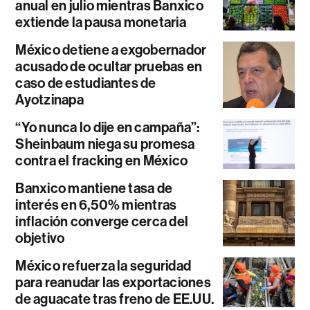
anual en julio mientras Banxico
extiende la pausa monetaria
México detiene a exgobernador
acusado de ocultar pruebas en
caso de estudiantes de
Ayotzinapa
“Yo nunca lo dije en campaña”:
Sheinbaum niega su promesa
contra el fracking en México
Banxico mantiene tasa de
interés en 6,50% mientras
inflación converge cerca del
objetivo
México refuerza la seguridad
para reanudar las exportaciones
de aguacate tras freno de EE.UU.