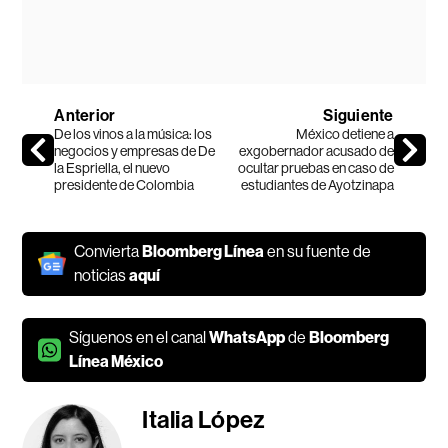
Anterior
Siguiente
De los vinos a la música: los
México detiene a
negocios y empresas de De
exgobernador acusado de
la Espriella, el nuevo
ocultar pruebas en caso de
presidente de Colombia
estudiantes de Ayotzinapa
Convierta
Bloomberg Línea
en su fuente de
noticias
aquí
Síguenos en el canal
WhatsApp
de
Bloomberg
Línea México
Italia López