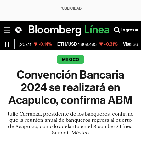
PUBLICIDAD
Ingresar
-0.14%
ETH/USD
-0.31%
Visa
+1.
207.11
1,869.495
369.59
MÉXICO
Convención Bancaria
2024 se realizará en
Acapulco, confirma ABM
Julio Carranza, presidente de los banqueros, confirmó
que la reunión anual de banqueros regresa al puerto
de Acapulco, como lo adelantó en el Bloomberg Línea
Summit México