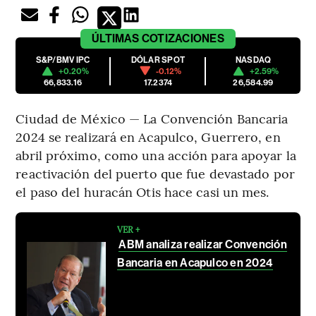
ÚLTIMAS
COTIZACIONES
S&P/BMV IPC
DÓLAR SPOT
NASDAQ
+0.20%
-0.12%
+2.59%
66,833.16
17.2374
26,584.99
Ciudad de México — La Convención Bancaria
2024 se realizará en Acapulco, Guerrero, en
abril próximo, como una acción para apoyar la
reactivación del puerto que fue devastado por
el paso del huracán Otis hace casi un mes.
VER +
ABM analiza realizar Convención
Bancaria en Acapulco en 2024