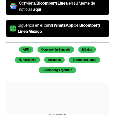
Convierta
Bloomberg Línea
en su fuente de
noticias
aquí
Síguenos en el canal
WhatsApp
de
Bloomberg
Línea México
Temas de este artículo
ABM
Convención Bancaria
México
Huracán Otis
Acapulco
Bloomberg Línea
Bloomberg Argentina