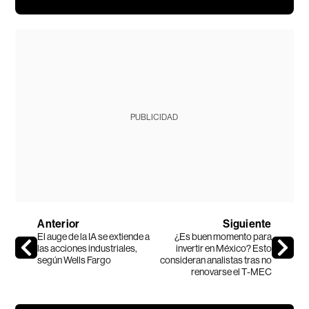
PUBLICIDAD
Anterior
Siguiente
El auge de la IA se extiende a
¿Es buen momento para
las acciones industriales,
invertir en México? Esto
según Wells Fargo
consideran analistas tras no
renovarse el T-MEC