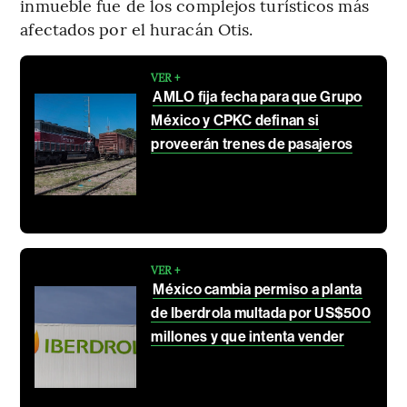
inmueble fue de los complejos turísticos más
afectados por el huracán Otis.
VER +
AMLO fija fecha para que Grupo
México y CPKC definan si
proveerán trenes de pasajeros
VER +
México cambia permiso a planta
de Iberdrola multada por US$500
millones y que intenta vender