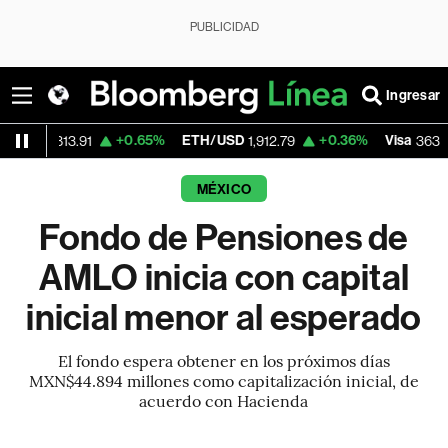
PUBLICIDAD
Ingresar
+0.65%
ETH/USD
+0.36%
Visa
-2.0
.91
1,912.79
363.07
MÉXICO
Fondo de Pensiones de
AMLO inicia con capital
inicial menor al esperado
El fondo espera obtener en los próximos días
MXN$44.894 millones como capitalización inicial, de
acuerdo con Hacienda