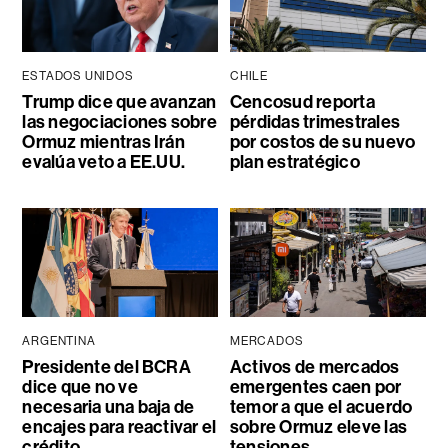
ESTADOS UNIDOS
CHILE
Trump dice que avanzan
Cencosud reporta
las negociaciones sobre
pérdidas trimestrales
Ormuz mientras Irán
por costos de su nuevo
evalúa veto a EE.UU.
plan estratégico
ARGENTINA
MERCADOS
Presidente del BCRA
Activos de mercados
dice que no ve
emergentes caen por
necesaria una baja de
temor a que el acuerdo
encajes para reactivar el
sobre Ormuz eleve las
crédito
tensiones