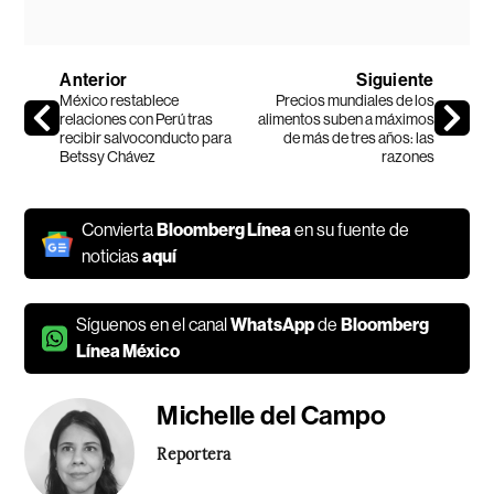
Anterior
Siguiente
México restablece
Precios mundiales de los
relaciones con Perú tras
alimentos suben a máximos
recibir salvoconducto para
de más de tres años: las
Betssy Chávez
razones
Convierta
Bloomberg Línea
en su fuente de
noticias
aquí
Síguenos en el canal
WhatsApp
de
Bloomberg
Línea México
Michelle del Campo
Reportera